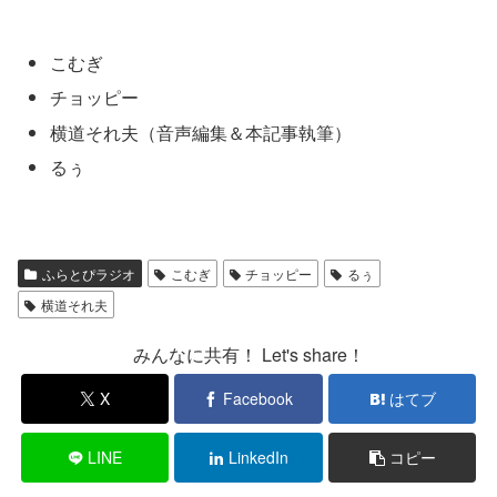
こむぎ
チョッピー
横道それ夫（音声編集＆本記事執筆）
るぅ
ふらとぴラジオ
こむぎ
チョッピー
るぅ
横道それ夫
みんなに共有！ Let's share！
X
Facebook
はてブ
LINE
LinkedIn
コピー