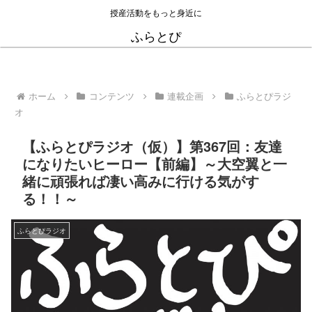
授産活動をもっと身近に
ふらとぴ
ホーム
コンテンツ
連載企画
ふらとぴラジ
オ
【ふらとぴラジオ（仮）】第367回：友達
になりたいヒーロー【前編】～大空翼と一
緒に頑張れば凄い高みに行ける気がす
る！！～
ふらとぴラジオ