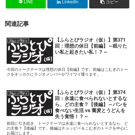
LINE
LinkedIn
コピー
関連記事
【ふらとぴラジオ（仮）】第371
ふらとぴラジオ
回：理想の休日【前編】～眠りた
い私と起きたい私！？～
今回のトークテーマは理想の休日【前編】です。前編はこむぎのトー
クをキッカケにラジオメンバーがワイワイ喋ります。
【ふらとぴラジオ（仮）】第374
ふらとぴラジオ
回：永遠に食べられないとするな
ら、どの主食？【後編】～パンを
食べない生活 vs 蕎麦とうどんを
失う覚悟！？～
前回に引き続き、トークテーマは永遠に食べられないとするなら、ど
の主食？【後編】です。後編はチョッピー＆こむぎのトークを中心に
お届けします。