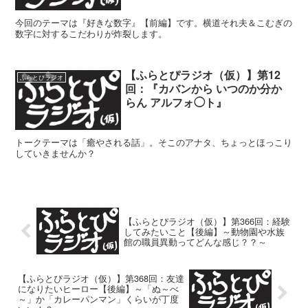
今回のテーマは『好きな数字』【前編】です。横道それ夫＆こむぎの
数字に対するこだわりが炸裂します。
【ふらとぴラジオ（仮）】第12
ふらとぴラジオ
回：『カバンから いつのか分か
らん アルフォ◯ト』
トークテーマは「癒やされる話」。そこのアナタ、ちょっとほっこり
していきませんか？
【ふらとぴラジオ（仮）】第366回：経験
してみたいこと【後編】～動物園や水族
館の職員異動ってどんな感じ？？～
【ふらとぴラジオ（仮）】第368回：友達
になりたいヒーロー【後編】～「ぬ～べ
～」か「カレーパンマン」くらいが丁度