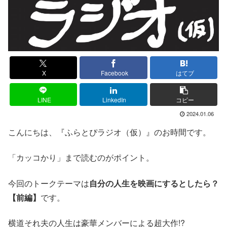
X
Facebook
はてブ
LINE
LinkedIn
コピー
2024.01.06
こんにちは、『ふらとぴラジオ（仮）』のお時間です。
「カッコかり」まで読むのがポイント。
今回のトークテーマは
自分の人生を映画にするとしたら？
【前編】
です。
横道それ夫の人生は豪華メンバーによる超大作!?