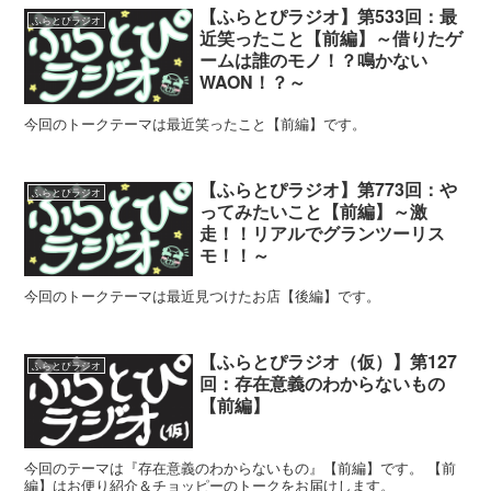
【ふらとぴラジオ】第533回：最
ふらとぴラジオ
近笑ったこと【前編】～借りたゲ
ームは誰のモノ！？鳴かない
WAON！？～
今回のトークテーマは最近笑ったこと【前編】です。
【ふらとぴラジオ】第773回：や
ふらとぴラジオ
ってみたいこと【前編】～激
走！！リアルでグランツーリス
モ！！～
今回のトークテーマは最近見つけたお店【後編】です。
【ふらとぴラジオ（仮）】第127
ふらとぴラジオ
回：存在意義のわからないもの
【前編】
今回のテーマは『存在意義のわからないもの』【前編】です。 【前
編】はお便り紹介＆チョッピーのトークをお届けします。