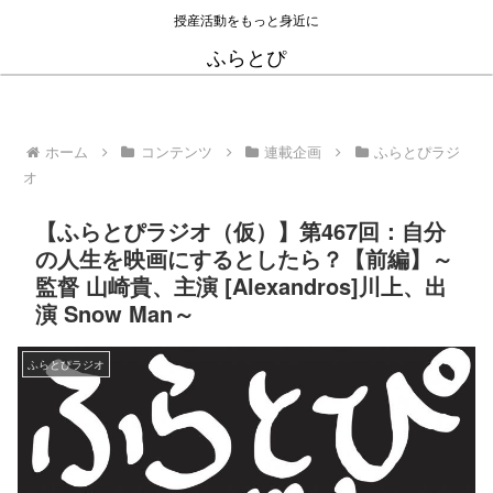
授産活動をもっと身近に
ふらとぴ
ホーム
コンテンツ
連載企画
ふらとぴラジ
オ
【ふらとぴラジオ（仮）】第467回：自分
の人生を映画にするとしたら？【前編】～
監督 山崎貴、主演 [Alexandros]川上、出
演 Snow Man～
ふらとぴラジオ