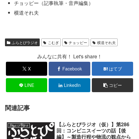
チョッピー（記事執筆・音声編集）
横道それ夫
ふらとぴラジオ
こむぎ
チョッピー
横道それ夫
みんなに共有！ Let's share！
X
Facebook
はてブ
LINE
LinkedIn
コピー
関連記事
【ふらとぴラジオ（仮）】第286
ふらとぴラジオ
回：コンビニスイーツの話【後
編】～製造行程や物流の観点から