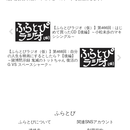
【ふらとぴラジオ（仮）】第466回：はじ
めて買ったCD【後編】～小松未歩のマキ
シシングル～
【ふらとぴラジオ（仮）】第468回：自分
の人生を映画にするとしたら？【後編】
～賭博黙示録 鬼滅のトットちゃん 復活の
G VS スペースシャーク～
ふらとぴ
ふらとぴについて
関連SNSアカウント
連絡先
利用規約