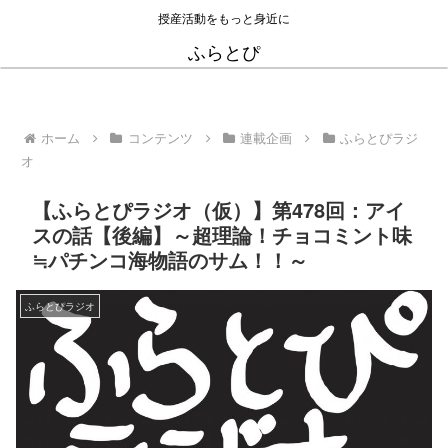
授産活動をもっと身近に
ふらとぴ
ホーム
コンテンツ
連載企画
ふらとぴラジ
オ
【ふらとぴラジオ（仮）】第478回：アイ
スの話【後編】～超理論！チョコミント味
≒パチンコ海物語のサム！！～
ふらとぴラジオ