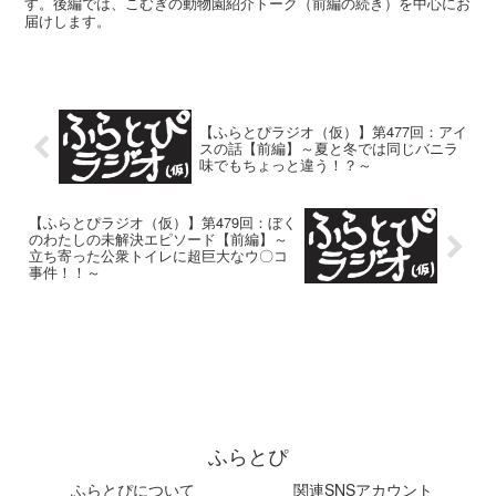
す。後編では、こむぎの動物園紹介トーク（前編の続き）を中心にお
届けします。
【ふらとぴラジオ（仮）】第477回：アイ
スの話【前編】～夏と冬では同じバニラ
味でもちょっと違う！？～
【ふらとぴラジオ（仮）】第479回：ぼく
のわたしの未解決エピソード【前編】～
立ち寄った公衆トイレに超巨大なウ〇コ
事件！！～
ふらとぴ
ふらとぴについて
関連SNSアカウント