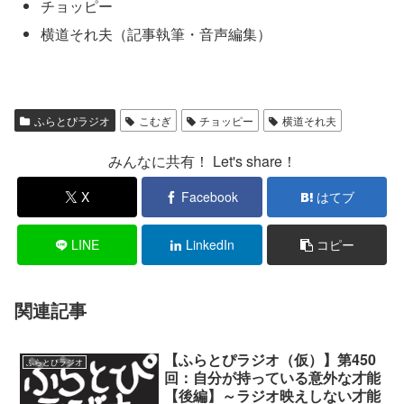
チョッピー
横道それ夫（記事執筆・音声編集）
ふらとぴラジオ
こむぎ
チョッピー
横道それ夫
みんなに共有！ Let's share！
X
Facebook
はてブ
LINE
LinkedIn
コピー
関連記事
【ふらとぴラジオ（仮）】第450
ふらとぴラジオ
回：自分が持っている意外な才能
【後編】～ラジオ映えしない才能