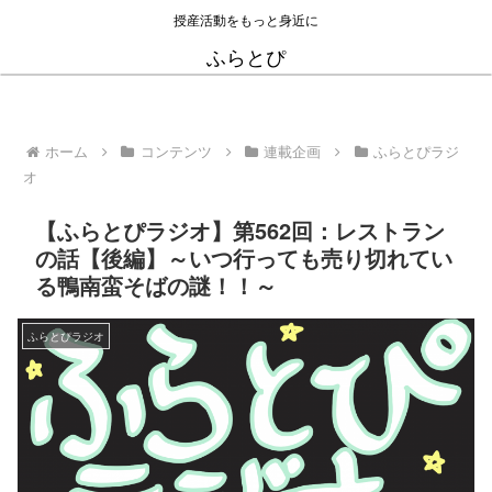
授産活動をもっと身近に
ふらとぴ
ホーム
コンテンツ
連載企画
ふらとぴラジ
オ
【ふらとぴラジオ】第562回：レストラン
の話【後編】～いつ行っても売り切れてい
る鴨南蛮そばの謎！！～
ふらとぴラジオ