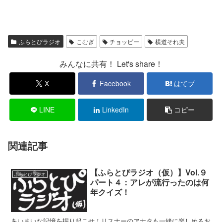
ふらとぴラジオ
こむぎ
チョッピー
横道それ夫
みんなに共有！ Let's share！
X
Facebook
はてブ
LINE
LinkedIn
コピー
関連記事
【ふらとぴラジオ（仮）】Vol.９
ふらとぴラジオ
パート４：アレが流行ったのは何
年クイズ！
あいまいな記憶を掘り起こせ！リスナーのアナタも一緒に楽しめるお