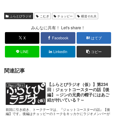
ふらとぴラジオ
こむぎ
チョッピー
横道それ夫
みんなに共有！ Let's share！
X
Facebook
はてブ
LINE
LinkedIn
コピー
関連記事
【ふらとぴラジオ（仮）】第234
ふらとぴラジオ
回：ジェットコースターの話【後
編】～ジンの兄貴の帽子にはあご
紐が付いている？～
前回に引き続き、トークテーマは、『ジェットコースターの話』【後
編】です。後編はチョッピーのトークをキッカケにラジオメンバーが