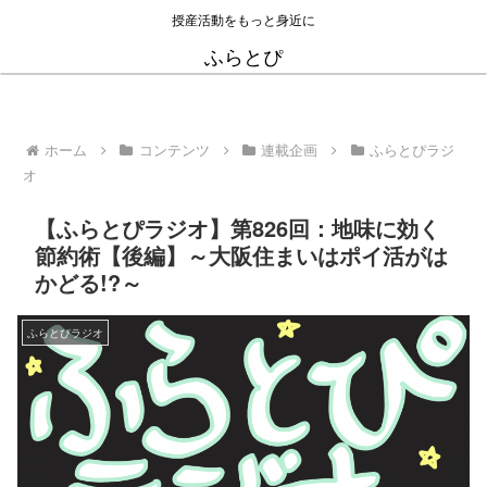
授産活動をもっと身近に
ふらとぴ
ホーム
コンテンツ
連載企画
ふらとぴラジ
オ
【ふらとぴラジオ】第826回：地味に効く
節約術【後編】～大阪住まいはポイ活がは
かどる!?～
ふらとぴラジオ