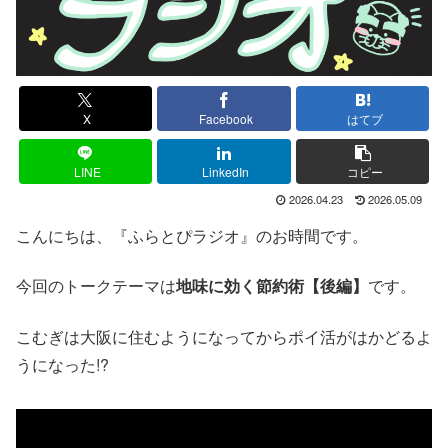
X
Facebook
はてブ
LINE
LinkedIn
コピー
2026.04.23
2026.05.09
こんにちは、『ふらとぴラジオ』のお時間です。
今回のトークテーマは
地味に効く節約術【後編】
です。
こむぎは大阪に住むようになってからポイ活がはかどるよ
うになった!?