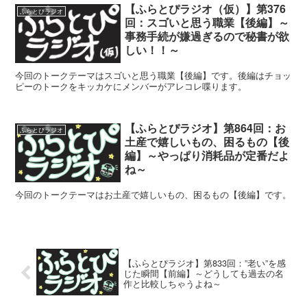
【ふらとぴラジオ（仮）】第376
ふらとぴラジオ
回：スゴいと思う職業【後編】～
事務手続が嫌過ぎるので秘書が欲
しい！！～
今回のトークテーマはスゴいと思う職業【後編】です。後編はチョッ
ピーのトークをキッカケにメンバーがアレコレ喋ります。
【ふらとぴラジオ】第864回：お
ふらとぴラジオ
土産で嬉しいもの、困るもの【後
編】～やっぱり消耗品が定番だよ
ね～
今回のトークテーマはお土産で嬉しいもの、困るもの【後編】です。
【ふらとぴラジオ】第833回：”老い”を感
じた瞬間【前編】～どうしても過去の名
作と比較しちゃうよね～