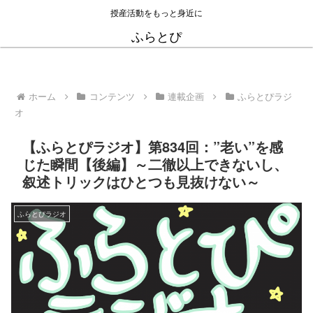
授産活動をもっと身近に
ふらとぴ
ホーム
コンテンツ
連載企画
ふらとぴラジ
オ
【ふらとぴラジオ】第834回：”老い”を感
じた瞬間【後編】～二徹以上できないし、
叙述トリックはひとつも見抜けない～
ふらとぴラジオ