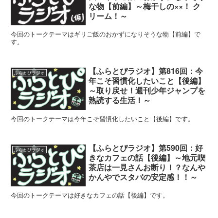
な物【前編】～梅干しの××！ ク
リーム！～
今回のトークテーマはギリご飯のおかずになりそうな物【前編】で
す。
【ふらとぴラジオ】第816回：今
ふらとぴラジオ
年こそ習慣化したいこと【後編】
～取り戻せ！週刊少年ジャンプを
熟読する生活！～
今回のトークテーマは今年こそ習慣化したいこと【後編】です。
【ふらとぴラジオ】第590回：好
ふらとぴラジオ
きなカフェの話【後編】～地元喫
茶店は一見さんお断り！？なんや
かんやでスタバの安定感！！～
今回のトークテーマは好きなカフェの話【後編】です。