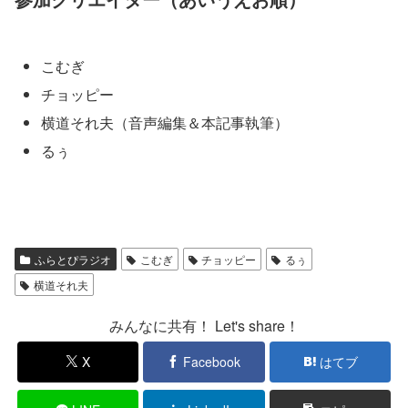
こむぎ
チョッピー
横道それ夫（音声編集＆本記事執筆）
るぅ
ふらとぴラジオ
こむぎ
チョッピー
るぅ
横道それ夫
みんなに共有！ Let's share！
X
Facebook
はてブ