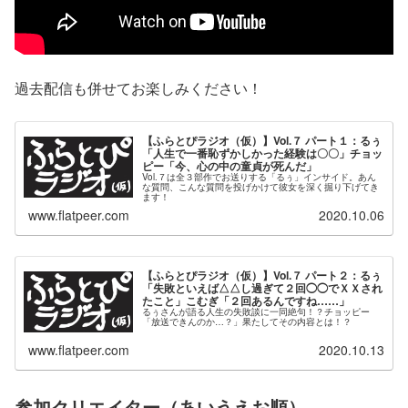
過去配信も併せてお楽しみください！
【ふらとぴラジオ（仮）】Vol.７ パート１：るぅ
「人生で一番恥ずかしかった経験は〇〇」チョッ
ピー「今、心の中の童貞が死んだ」
Vol.７は全３部作でお送りする「るぅ」インサイド。あん
な質問、こんな質問を投げかけて彼女を深く掘り下げてき
ます！
www.flatpeer.com
2020.10.06
【ふらとぴラジオ（仮）】Vol.７ パート２：るぅ
「失敗といえば△△し過ぎて２回◯◯でＸＸされ
たこと」こむぎ「２回あるんですね……」
るぅさんが語る人生の失敗談に一同絶句！？チョッピー
「放送できんのか…？」果たしてその内容とは！？
www.flatpeer.com
2020.10.13
参加クリエイター（あいうえお順）