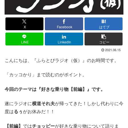
X
Facebook
はてブ
LINE
LinkedIn
コピー
2021.06.15
こんにちは、『ふらとぴラジオ（仮）』のお時間です。
「カッコかり」まで読むのがポイント。
今回のテーマは『好きな乗り物【前編】』です。
遂にラジオに
横道それ夫
が帰ってきた！しかし代わりに今
度は
るぅ
がお休みだ！！
【前編】
では
チョッピー
が好きな乗り物について語りま