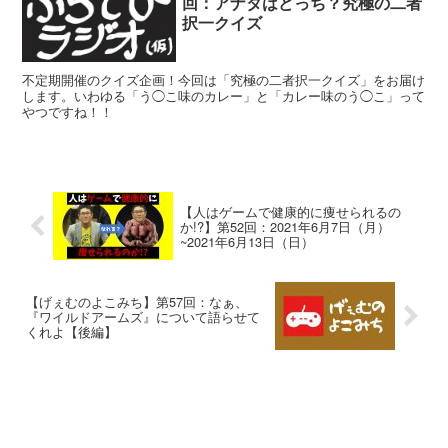
回：アナタはどっち？究極の二者
択一クイズ
不定期開催のクイズ企画！今回は「究極の二者択一クイズ」をお届け
します。いわゆる「う◯こ味のカレー」と「カレー味のう◯こ」って
やつですね！！
【人はゲームで健康的に痩せられるの
か!?】第52回：2021年6月7日（月）
~2021年6月13日（日）
【げぇむのよこみち】第57回：なぁ、
『ワイルドアームズ』について語らせて
くれよ【後編】