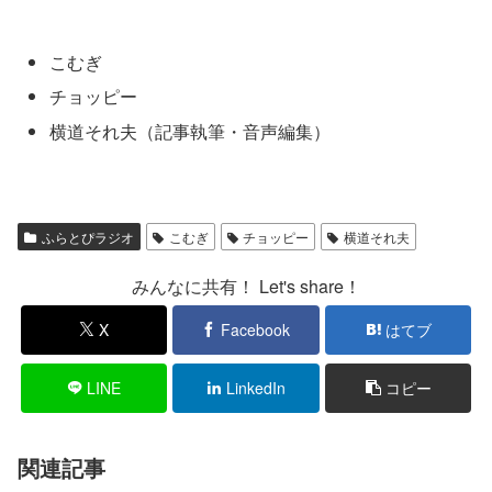
こむぎ
チョッピー
横道それ夫（記事執筆・音声編集）
ふらとぴラジオ
こむぎ
チョッピー
横道それ夫
みんなに共有！ Let's share！
X
Facebook
はてブ
LINE
LinkedIn
コピー
関連記事