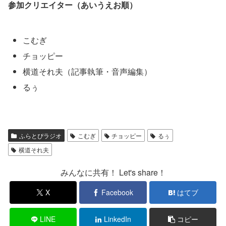
参加クリエイター（あいうえお順）
こむぎ
チョッピー
横道それ夫（記事執筆・音声編集）
るぅ
ふらとぴラジオ
こむぎ
チョッピー
るぅ
横道それ夫
みんなに共有！ Let's share！
X
Facebook
はてブ
LINE
LinkedIn
コピー