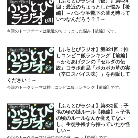
【ふらとぴラジオ（仮）】第434
ふらとぴラジオ
回：最近のちょっとした悩み【後
編】～パンツや靴下の替え時って
いつなんだろう？？～
今回のトークテーマは最近のちょっとした悩み【後編】です。
【ふらとぴラジオ】第821回：推
ふらとぴラジオ
しコンビニ飯ランキング【前編】
～からあげクンの『ゼルダの伝
説』コラボ商品「ポカポカ草の実
（辛口スパイス味）」を再販して
ください！～
今回のトークテーマは推しコンビニ飯ランキング【前編】です。
【ふらとぴラジオ】第832回：子
ふらとぴラジオ
供の頃の謎ルール【後編】～子供
の頃のルールなんか覚えてない
し、生徒手帳すら持っていたか怪
しい～
今回のトークテーマは子供の頃の謎ルール【後編】です。