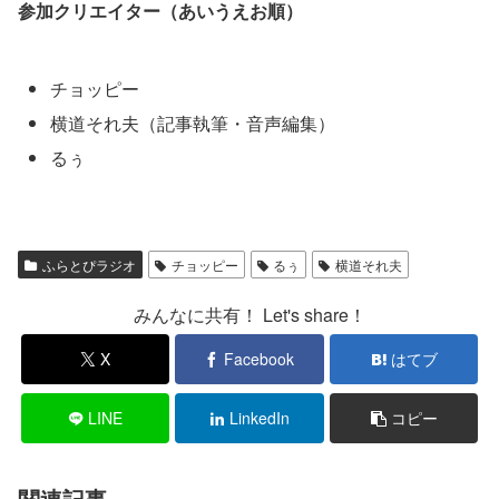
参加クリエイター（あいうえお順）
チョッピー
横道それ夫（記事執筆・音声編集）
るぅ
ふらとぴラジオ
チョッピー
るぅ
横道それ夫
みんなに共有！ Let's share！
X
Facebook
はてブ
LINE
LinkedIn
コピー
関連記事