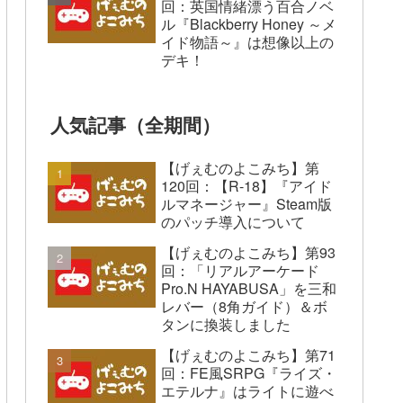
回：英国情緒漂う百合ノベ
ル『Blackberry Honey ～メ
イド物語～』は想像以上の
デキ！
人気記事（全期間）
【げぇむのよこみち】第
120回：【R-18】『アイド
ルマネージャー』Steam版
のパッチ導入について
【げぇむのよこみち】第93
回：「リアルアーケード
Pro.N HAYABUSA」を三和
レバー（8角ガイド）＆ボ
タンに換装しました
【げぇむのよこみち】第71
回：FE風SRPG『ライズ・
エテルナ』はライトに遊べ