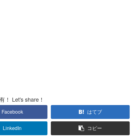
 Let's share！
Facebook
はてブ
LinkedIn
コピー