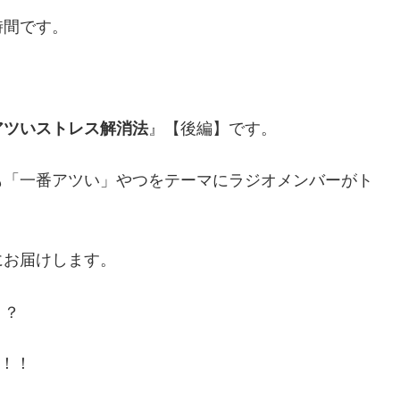
時間です。
』【後編】です。
アツいストレス解消法
も「一番アツい」やつをテーマにラジオメンバーがト
にお届けします。
！？
』！！