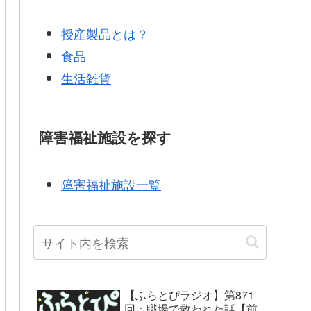
授産製品とは？
食品
生活雑貨
障害福祉施設を探す
障害福祉施設一覧
【ふらとぴラジオ】第871
回：職場で救われた話【前