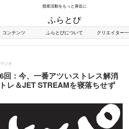
授産活動をもっと身近に
ふらとぴ
コンテンツ
ふらとぴについて
クリエイター一
ぴラジオ
66回：今、一番アツいストレス解消
レ＆JET STREAMを寝落ちせず