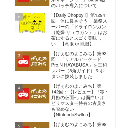
のパッチ導入について
【Daily Choppy !】第1294
回：体に良さそう！ 業務ス
ーパーの「ドライロンガン
（乾燥 リュウガン）」はお
茶にするとスゴく美味し
い！【竜眼 or 龍眼】
【げぇむのよこみち】第93
回：「リアルアーケード
Pro.N HAYABUSA」を三和
レバー（8角ガイド）＆ボ
タンに換装しました
【げぇむのよこみち】第
142回：【レビュー】『零 ~
月蝕の仮面~』は面白いけ
どリマスター特有の古臭さ
も否めない
【NintendoSwitch】
【げぇむのよこみち】第98