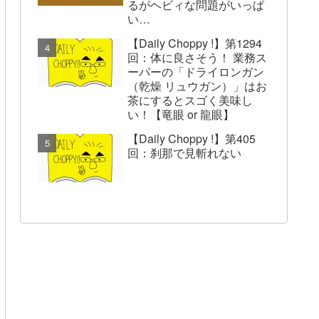
るがヘビィな問題がいっぱ
い…
【Daily Choppy !】第1294
回：体に良さそう！ 業務ス
ーパーの「ドライロンガン
（乾燥 リュウガン）」はお
茶にするとスゴく美味し
い！【竜眼 or 龍眼】
【Daily Choppy !】第405
回：刹那で見斬れない