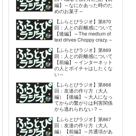
編】～なにかあった時のた
めのお菓子～
【ふらとぴラジオ】第870
回：人との距離感について
【後編】～The medium of
text drives Choppy crazy.～
【ふらとぴラジオ】第869
回：人との距離感について
【前編】～インターネット
の人とボイチャはしたくな
い～
【ふらとぴラジオ】第868
回：友達の作り方（大人
編）【後編】～大人になっ
てからの繋がりは利害関係
から逃れられない？～
【ふらとぴラジオ】第867
回：友達の作り方（大人
編）【前編】～共通項があ