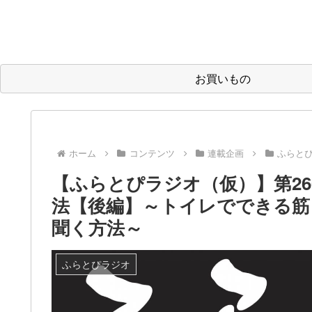
お買いもの
ホーム
コンテンツ
連載企画
ふらと
【ふらとぴラジオ（仮）】第2
法【後編】～トイレでできる筋ト
聞く方法～
ふらとぴラジオ