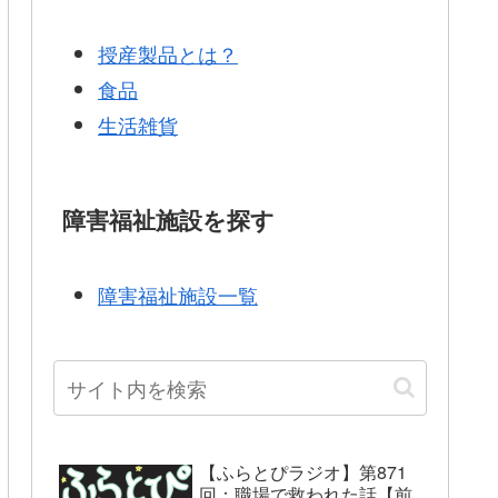
授産製品とは？
食品
生活雑貨
障害福祉施設を探す
障害福祉施設一覧
【ふらとぴラジオ】第871
回：職場で救われた話【前