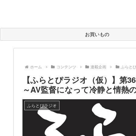
お買いもの
ホーム
コンテンツ
連載企画
ふらと
【ふらとぴラジオ（仮）】第3
～AV監督になって冷静と情熱
ふらとぴラジオ