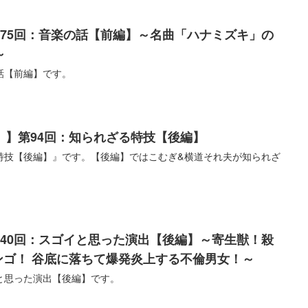
575回：音楽の話【前編】～名曲「ハナミズキ」の
～
話【前編】です。
）】第94回：知られざる特技【後編】
特技【後編】』です。【後編】ではこむぎ&横道それ夫が知られざ
840回：スゴイと思った演出【後編】～寄生獣！殺
ンゴ！ 谷底に落ちて爆発炎上する不倫男女！～
と思った演出【後編】です。