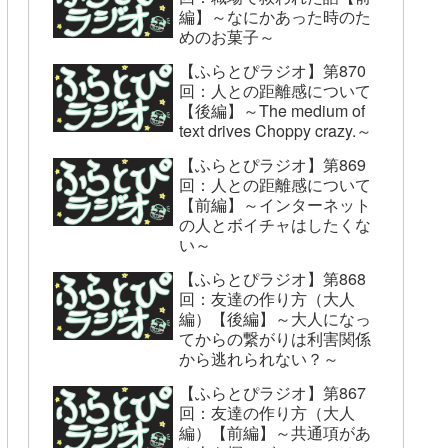
編】～なにかあった時のた
めのお菓子～
【ふらとぴラジオ】第870
回：人との距離感について
【後編】～The medium of
text drives Choppy crazy.～
【ふらとぴラジオ】第869
回：人との距離感について
【前編】～インターネット
の人とボイチャはしたくな
い～
【ふらとぴラジオ】第868
回：友達の作り方（大人
編）【後編】～大人になっ
てからの繋がりは利害関係
から逃れられない？～
【ふらとぴラジオ】第867
回：友達の作り方（大人
編）【前編】～共通項があ