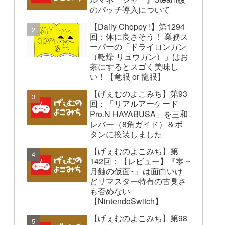
のパッチ導入について
【Daily Choppy !】第1294
回：体に良さそう！ 業務ス
ーパーの「ドライロンガン
（乾燥 リュウガン）」はお
茶にするとスゴく美味し
い！【竜眼 or 龍眼】
【げぇむのよこみち】第93
回：「リアルアーケード
Pro.N HAYABUSA」を三和
レバー（8角ガイド）＆ボ
タンに換装しました
【げぇむのよこみち】第
142回：【レビュー】『零 ~
月蝕の仮面~』は面白いけ
どリマスター特有の古臭さ
も否めない
【NintendoSwitch】
【げぇむのよこみち】第98