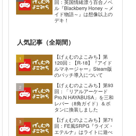
回：英国情緒漂う百合ノベ
ル『Blackberry Honey ～メ
イド物語～』は想像以上の
デキ！
人気記事（全期間）
【げぇむのよこみち】第
120回：【R-18】『アイド
ルマネージャー』Steam版
のパッチ導入について
【げぇむのよこみち】第93
回：「リアルアーケード
Pro.N HAYABUSA」を三和
レバー（8角ガイド）＆ボ
タンに換装しました
【げぇむのよこみち】第71
回：FE風SRPG『ライズ・
エテルナ』はライトに遊べ