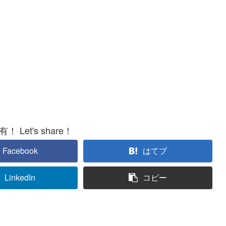
 Let's share！
Facebook
はてブ
LinkedIn
コピー