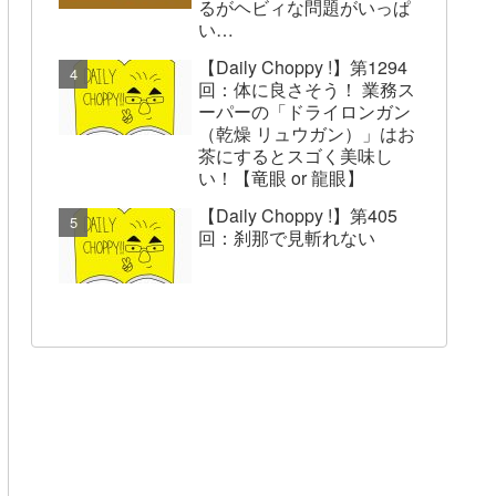
るがヘビィな問題がいっぱ
い…
【Daily Choppy !】第1294
回：体に良さそう！ 業務ス
ーパーの「ドライロンガン
（乾燥 リュウガン）」はお
茶にするとスゴく美味し
い！【竜眼 or 龍眼】
【Daily Choppy !】第405
回：刹那で見斬れない