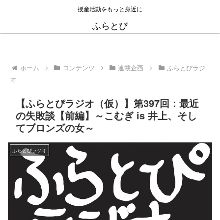
授産活動をもっと身近に
ふらとぴ
ホーム
コンテンツ
連載企画
ふらとぴラジ
オ
【ふらとぴラジオ（仮）】第397回：最近
の失敗談【前編】～こむぎ is 井上、そし
てブロンズの女～
ふらとぴラジオ