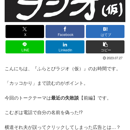
X
Facebook
はてブ
LINE
LinkedIn
コピー
2023.07.27
こんにちは、『ふらとぴラジオ（仮）』のお時間です。
「カッコかり」まで読むのがポイント。
今回のトークテーマは
最近の失敗談
【前編】です。
こむぎは電話で自分の名前を偽った!?
横道それ夫が誤ってクリックしてしまった広告とは…？