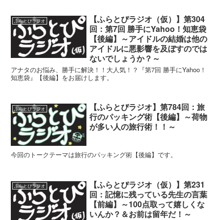
【ふらとぴラジオ（仮）】第304
ふらとぴラジオ
回：第7回 勝手にYahoo！知恵袋
【後編】～アイドルの結婚は他の
アイドルに悪影響を及ぼすのでは
ないでしょうか？～
アナタのお悩み、勝手に解決！！大人気！？『第7回 勝手にYahoo！
知恵袋』【後編】をお届けします。
【ふらとぴラジオ】第784回：旅
ふらとぴラジオ
行のパッキング術【後編】～荷物
が多い人の旅行術！！～
今回のトークテーマは旅行のパッキング術【後編】です。
【ふらとぴラジオ（仮）】第231
ふらとぴラジオ
回：記憶に残っている先生の言葉
【前編】～100点取って嬉しくな
いんか？＆お前は留年だ！～