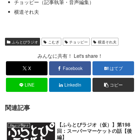
チョッピー（記事執筆・音声編集）
横道それ夫
ふらとぴラジオ
こむぎ
チョッピー
横道それ夫
みんなに共有！ Let's share！
X
Facebook
はてブ
LINE
LinkedIn
コピー
関連記事
【ふらとぴラジオ（仮）】第198
ふらとぴラジオ
回：スーパーマーケットの話【後
編】