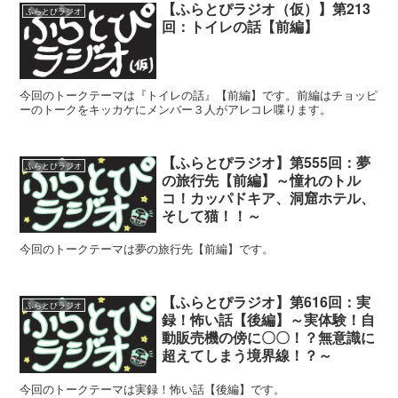
【ふらとぴラジオ（仮）】第213
ふらとぴラジオ
回：トイレの話【前編】
今回のトークテーマは『トイレの話』【前編】です。前編はチョッピ
ーのトークをキッカケにメンバー３人がアレコレ喋ります。
【ふらとぴラジオ】第555回：夢
ふらとぴラジオ
の旅行先【前編】～憧れのトル
コ！カッパドキア、洞窟ホテル、
そして猫！！～
今回のトークテーマは夢の旅行先【前編】です。
【ふらとぴラジオ】第616回：実
ふらとぴラジオ
録！怖い話【後編】～実体験！自
動販売機の傍に〇〇！？無意識に
超えてしまう境界線！？～
今回のトークテーマは実録！怖い話【後編】です。