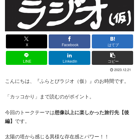
X
Facebook
はてブ
LINE
LinkedIn
コピー
2023.12.21
こんにちは、『ふらとぴラジオ（仮）』のお時間です。
「カッコかり」まで読むのがポイント。
今回のトークテーマは
想像以上に楽しかった旅行先【後
編】
です。
太陽の塔から感じる異様な存在感とパワー！！