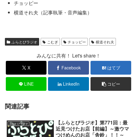
チョッピー
横道それ夫（記事執筆・音声編集）
ふらとぴラジオ
こむぎ
チョッピー
横道それ夫
みんなに共有！ Let's share！
X
Facebook
はてブ
LINE
LinkedIn
コピー
関連記事
【ふらとぴラジオ】第771回：最
ふらとぴラジオ
近見つけたお店【前編】～激ウマ
つけめんのお店「舎鈴」！！～