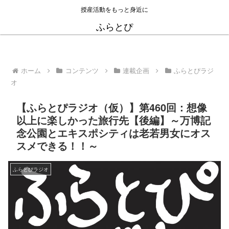
授産活動をもっと身近に
ふらとぴ
ホーム
コンテンツ
連載企画
ふらとぴラジ
オ
【ふらとぴラジオ（仮）】第460回：想像
以上に楽しかった旅行先【後編】～万博記
念公園とエキスポシティは老若男女にオス
スメできる！！～
ふらとぴラジオ