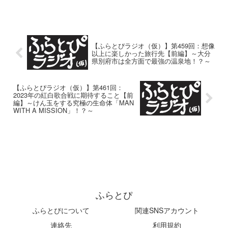
【ふらとぴラジオ（仮）】第459回：想像
以上に楽しかった旅行先【前編】～大分
県別府市は全方面で最強の温泉地！？～
【ふらとぴラジオ（仮）】第461回：
2023年の紅白歌合戦に期待すること【前
編】～けん玉をする究極の生命体「MAN
WITH A MISSION」！？～
ふらとぴ
ふらとぴについて
関連SNSアカウント
連絡先
利用規約