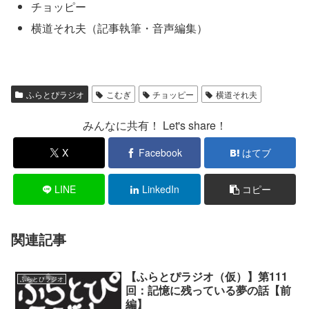
チョッピー
横道それ夫（記事執筆・音声編集）
ふらとぴラジオ
こむぎ
チョッピー
横道それ夫
みんなに共有！ Let's share！
X
Facebook
はてブ
LINE
LinkedIn
コピー
関連記事
【ふらとぴラジオ（仮）】第111
ふらとぴラジオ
回：記憶に残っている夢の話【前
編】