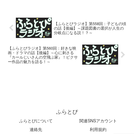
【ふらとぴラジオ】第558回：子どもの頃
の話【後編】～課題図書の選択が人生の
分岐点になる説！？～
【ふらとぴラジオ】第560回：好きな映
画・ドラマの話【後編】～心に刺さる
『カールじいさんの空飛ぶ家』！ピクサ
ー作品の魅力を語る！～
ふらとぴ
ふらとぴについて
関連SNSアカウント
連絡先
利用規約