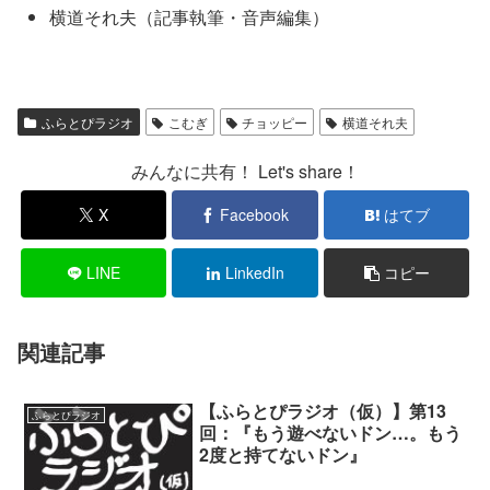
横道それ夫（記事執筆・音声編集）
ふらとぴラジオ
こむぎ
チョッピー
横道それ夫
みんなに共有！ Let's share！
X
Facebook
はてブ
LINE
LinkedIn
コピー
関連記事
【ふらとぴラジオ（仮）】第13
ふらとぴラジオ
回：『もう遊べないドン…。もう
2度と持てないドン』