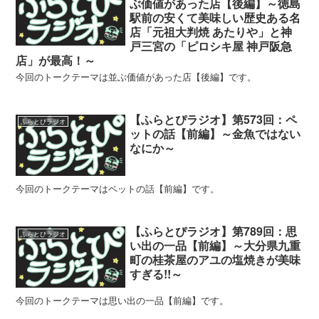
ぶ価値があった店【後編】～徳島
駅前の安くて美味しい歴史ある名
店「元祖大判焼 あたりや」と神
戸三宮の「ピロシキ屋 神戸阪急
店」が最高！～
今回のトークテーマは並ぶ価値があった店【後編】です。
【ふらとぴラジオ】第573回：ペ
ふらとぴラジオ
ットの話【前編】～金魚ではない
なにか～
今回のトークテーマはペットの話【前編】です。
【ふらとぴラジオ】第789回：思
ふらとぴラジオ
い出の一品【前編】～大分県九重
町の桂茶屋のアユの塩焼きが美味
すぎる!!～
今回のトークテーマは思い出の一品【前編】です。