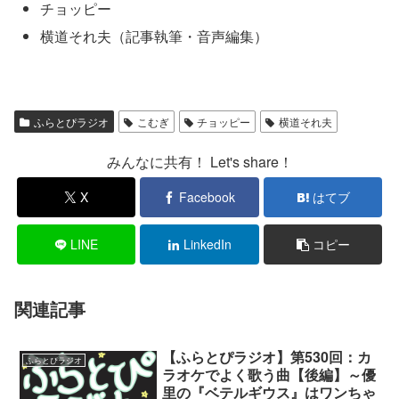
チョッピー
横道それ夫（記事執筆・音声編集）
ふらとぴラジオ
こむぎ
チョッピー
横道それ夫
みんなに共有！ Let's share！
X
Facebook
はてブ
LINE
LinkedIn
コピー
関連記事
【ふらとぴラジオ】第530回：カ
ふらとぴラジオ
ラオケでよく歌う曲【後編】～優
里の『ベテルギウス』はワンちゃ