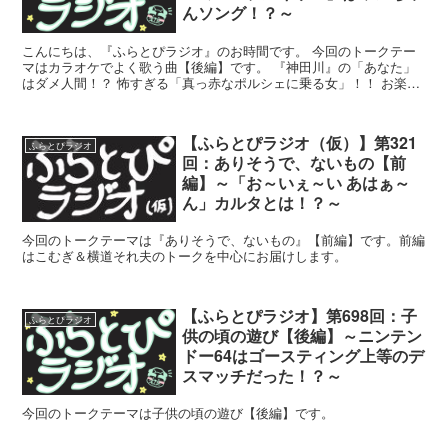
んソング！？～
こんにちは、『ふらとぴラジオ』のお時間です。 今回のトークテー
マはカラオケでよく歌う曲【後編】です。 『神田川』の「あなた」
はダメ人間！？ 怖すぎる「真っ赤なポルシェに乗る女」！！ お楽し
みください！ 参加クリエイター（あいうえお順） こむ...
【ふらとぴラジオ（仮）】第321
ふらとぴラジオ
回：ありそうで、ないもの【前
編】～「お～いぇ～い あはぁ～
ん」カルタとは！？～
今回のトークテーマは『ありそうで、ないもの』【前編】です。前編
はこむぎ＆横道それ夫のトークを中心にお届けします。
【ふらとぴラジオ】第698回：子
ふらとぴラジオ
供の頃の遊び【後編】～ニンテン
ドー64はゴースティング上等のデ
スマッチだった！？～
今回のトークテーマは子供の頃の遊び【後編】です。