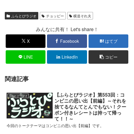
ふらとぴラジオ
チョッピー
横道それ夫
みんなに共有！ Let's share！
X
Facebook
はてブ
LINE
LinkedIn
コピー
関連記事
【ふらとぴラジオ】第553回：コ
ふらとぴラジオ
ンビニの思い出【前編】～それを
捨てるなんてとんでもない！クー
ポン付きレシートは持って帰っ
て！！～
今回のトークテーマはコンビニの思い出【前編】です。