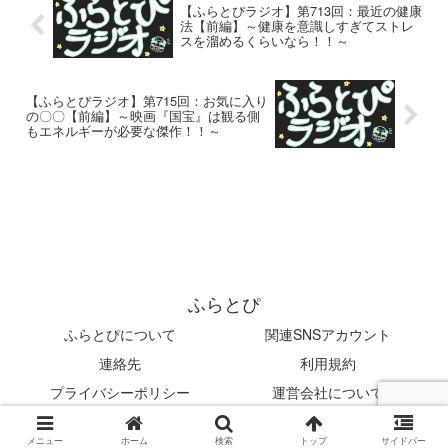
【ふらとぴラジオ】第713回：最近の健康
法【前編】～健康を意識しすぎてストレ
スを溜めるくらいなら！！～
【ふらとぴラジオ】第715回：お気に入り
の〇〇【前編】～映画『国宝』は観る側
もエネルギーが必要な傑作！！～
ふらとぴ
ふらとぴについて
関連SNSアカウント
連絡先
利用規約
プライバシーポリシー
運営会社について
© 2019 ふらとぴ.
メニュー
ホーム
検索
トップ
サイドバー