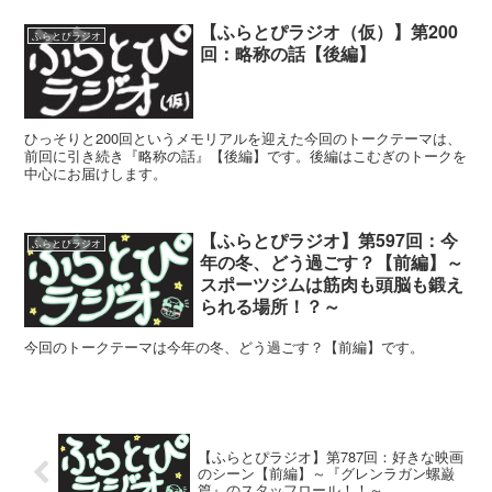
【ふらとぴラジオ（仮）】第200
ふらとぴラジオ
回：略称の話【後編】
ひっそりと200回というメモリアルを迎えた今回のトークテーマは、
前回に引き続き『略称の話』【後編】です。後編はこむぎのトークを
中心にお届けします。
【ふらとぴラジオ】第597回：今
ふらとぴラジオ
年の冬、どう過ごす？【前編】～
スポーツジムは筋肉も頭脳も鍛え
られる場所！？～
今回のトークテーマは今年の冬、どう過ごす？【前編】です。
【ふらとぴラジオ】第787回：好きな映画
のシーン【前編】～『グレンラガン螺巌
篇』のスタッフロール！！～