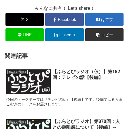
みんなに共有！ Let's share！
X
Facebook
はてブ
LINE
LinkedIn
コピー
関連記事
【ふらとぴラジオ（仮）】第182
ふらとぴラジオ
回：テレビの話【後編】
今回のトークテーマは『テレビの話』【後編】です。後編ではるぅ＆
こむぎのトークをお届けします。
【ふらとぴラジオ】第870回：人
ふらとぴラジオ
との距離感について【後編】～