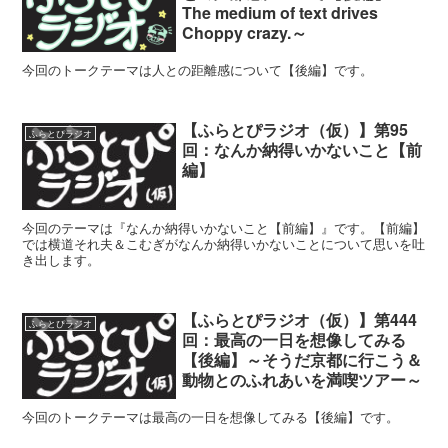
The medium of text drives
Choppy crazy.～
今回のトークテーマは人との距離感について【後編】です。
【ふらとぴラジオ（仮）】第95
ふらとぴラジオ
回：なんか納得いかないこと【前
編】
今回のテーマは『なんか納得いかないこと【前編】』です。【前編】
では横道それ夫＆こむぎがなんか納得いかないことについて思いを吐
き出します。
【ふらとぴラジオ（仮）】第444
ふらとぴラジオ
回：最高の一日を想像してみる
【後編】～そうだ京都に行こう＆
動物とのふれあいを満喫ツアー～
今回のトークテーマは最高の一日を想像してみる【後編】です。