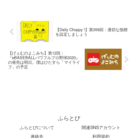
【Daily Choppy !】第359回：適切な指標
を設定しましょう
【げぇむのよこみち】第12回：
『eBASEBALLパワフルプロ野球2020』
の発売は明日。僕はひたすら「マイライ
フ」の予定
ふらとぴ
ふらとぴについて
関連SNSアカウント
連絡先
利用規約