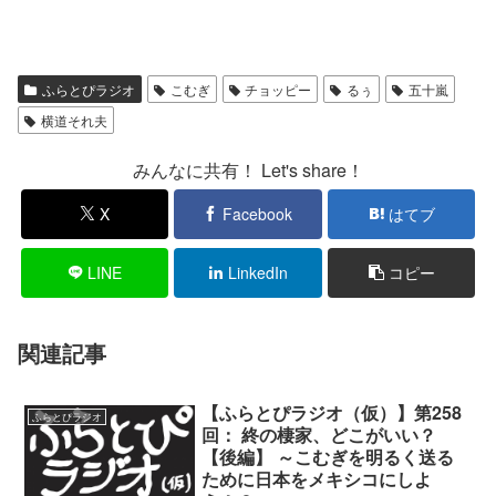
ふらとぴラジオ
こむぎ
チョッピー
るぅ
五十嵐
横道それ夫
みんなに共有！ Let's share！
X
Facebook
はてブ
LINE
LinkedIn
コピー
関連記事
【ふらとぴラジオ（仮）】第258
ふらとぴラジオ
回： 終の棲家、どこがいい？
【後編】 ～こむぎを明るく送る
ために日本をメキシコにしよ