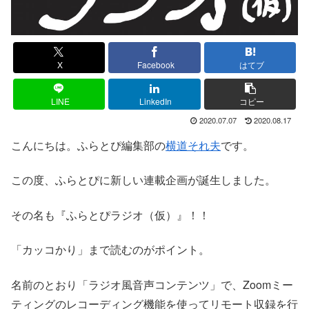
X
Facebook
はてブ
LINE
LinkedIn
コピー
2020.07.07
2020.08.17
こんにちは。ふらとぴ編集部の
横道それ夫
です。
この度、ふらとぴに新しい連載企画が誕生しました。
その名も『ふらとぴラジオ（仮）』！！
「カッコかり」まで読むのがポイント。
名前のとおり「ラジオ風音声コンテンツ」で、Zoomミー
ティングのレコーディング機能を使ってリモート収録を行