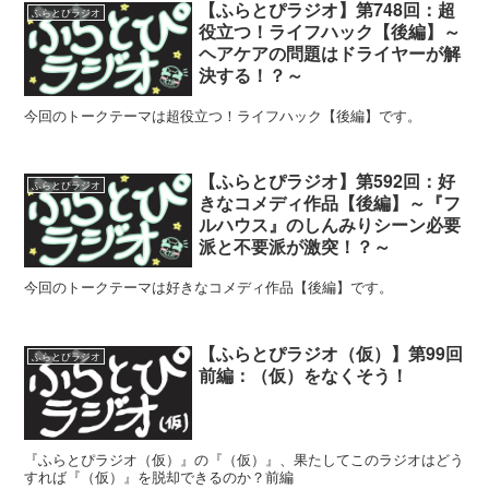
【ふらとぴラジオ】第748回：超
ふらとぴラジオ
役立つ！ライフハック【後編】～
ヘアケアの問題はドライヤーが解
決する！？～
今回のトークテーマは超役立つ！ライフハック【後編】です。
【ふらとぴラジオ】第592回：好
ふらとぴラジオ
きなコメディ作品【後編】～『フ
ルハウス』のしんみりシーン必要
派と不要派が激突！？～
今回のトークテーマは好きなコメディ作品【後編】です。
【ふらとぴラジオ（仮）】第99回
ふらとぴラジオ
前編：（仮）をなくそう！
『ふらとぴラジオ（仮）』の『（仮）』、果たしてこのラジオはどう
すれば『（仮）』を脱却できるのか？前編