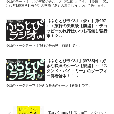
今回のテーマは『この季節の過ごし方【後編】』です。【後編】では
こむぎ&横道それ夫がこの季節（夏）の過ごし方について語ります。
【ふらとぴラジオ（仮）】第497
ふらとぴラジオ
回：旅行の失敗談【前編】～チョ
ッピーの旅行はいつも宿無し強行
軍！？～
今回のトークテーマは旅行の失敗談【前編】です。
【ふらとぴラジオ】第788回：好
ふらとぴラジオ
きな映画のシーン【後編】～『ス
タンド・バイ・ミー』のグーフィ
ー何者論争！！～
今回のトークテーマは好きな映画のシーン【後編】です。
【Daily Choppy !】第1219回：スクワット