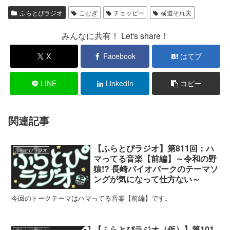
ふらとぴラジオ
こむぎ
チョッピー
横道それ夫
みんなに共有！ Let's share！
X
Facebook
はてブ
LINE
LinkedIn
コピー
関連記事
【ふらとぴラジオ】第811回：ハ
ふらとぴラジオ
マってる音楽【前編】～令和の野
猿!? 長崎バイオパークのテーマソ
ングが気になって仕方ない～
今回のトークテーマはハマってる音楽【前編】です。
【ふらとぴラジオ（仮）】第101