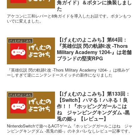
角ガイド）＆ボタンに換装しまし
た
アケコンに三和レバーと8角ガイドを導入したお話です。ボタンもつ
いでに変えました。
【げぇむのよこみち】第64回：
げぇむのよこみち
『英雄伝説 閃の軌跡I:改 -Thors
Military Academy 1204-』は老舗
ブランドの堅実RPG
『英雄伝説 閃の軌跡I:改 -Thors Military Academy 1204- 』は積みゲ
ーしすぎて逆にニンテンドースイッチの新作になりました
【げぇむのよこみち】第133回：
げぇむのよこみち
【Switch】ハマる！ハネる！良
作！！『ホッピングガールこは
ね ジャンピングキングダム -黒
兎の姫-』【レビュー】
NintendoSwitchで遊べるACTゲーム『ホッピングガールこはね ジャ
ンピングキングダム -黒兎の姫-』のネタバレなしレビュー記事です。