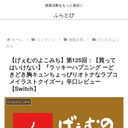
授産活動をもっと身近に
ふらとぴ
ホーム
コンテンツ
連載企画
げぇむのよこ
みち
【げぇむのよこみち】第125回：【買って
はいけない】『ラッキーハプニング ーど
きどき胸キュンちょっぴりオトナなラブコ
メイラストクイズー』辛口レビュー
【Switch】
げぇむのよこみち