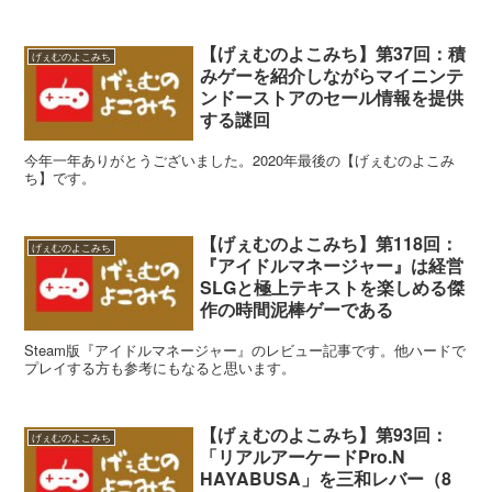
【げぇむのよこみち】第37回：積
げぇむのよこみち
みゲーを紹介しながらマイニンテ
ンドーストアのセール情報を提供
する謎回
今年一年ありがとうございました。2020年最後の【げぇむのよこみ
ち】です。
【げぇむのよこみち】第118回：
げぇむのよこみち
『アイドルマネージャー』は経営
SLGと極上テキストを楽しめる傑
作の時間泥棒ゲーである
Steam版『アイドルマネージャー』のレビュー記事です。他ハードで
プレイする方も参考にもなると思います。
【げぇむのよこみち】第93回：
げぇむのよこみち
「リアルアーケードPro.N
HAYABUSA」を三和レバー（8