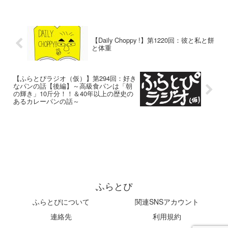
【Daily Choppy !】第1220回：彼と私と餅
と体重
【ふらとぴラジオ（仮）】第294回：好き
なパンの話【後編】～高級食パンは「朝
の輝き」10斤分！！＆40年以上の歴史の
あるカレーパンの話～
ふらとぴ
ふらとぴについて
関連SNSアカウント
連絡先
利用規約