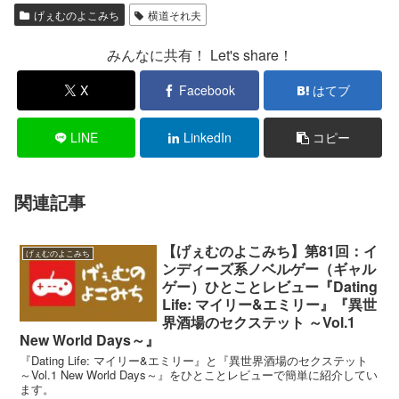
げぇむのよこみち
横道それ夫
みんなに共有！ Let's share！
X
Facebook
はてブ
LINE
LinkedIn
コピー
関連記事
【げぇむのよこみち】第81回：イ
げぇむのよこみち
ンディーズ系ノベルゲー（ギャル
ゲー）ひとことレビュー『Dating
Life: マイリー&エミリー』『異世
界酒場のセクステット ～Vol.1
New World Days～』
『Dating Life: マイリー&エミリー』と『異世界酒場のセクステット
～Vol.1 New World Days～』をひとことレビューで簡単に紹介してい
ます。