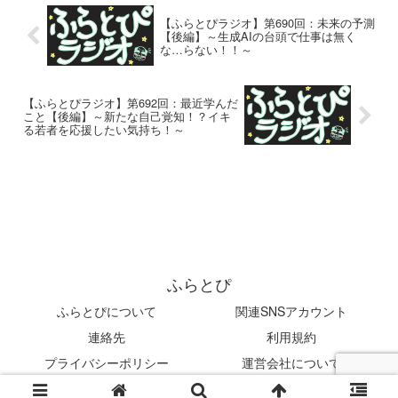
【ふらとぴラジオ】第690回：未来の予測
【後編】～生成AIの台頭で仕事は無く
な…らない！！～
【ふらとぴラジオ】第692回：最近学んだ
こと【後編】～新たな自己覚知！？イキ
る若者を応援したい気持ち！～
ふらとぴ
ふらとぴについて
関連SNSアカウント
連絡先
利用規約
プライバシーポリシー
運営会社について
© 2019 ふらとぴ.