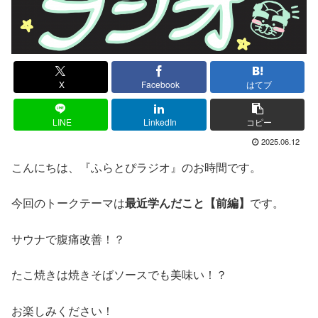
X
Facebook
はてブ
LINE
LinkedIn
コピー
2025.06.12
こんにちは、『ふらとぴラジオ』のお時間です。
今回のトークテーマは
最近学んだこと【前編】
です。
サウナで腹痛改善！？
たこ焼きは焼きそばソースでも美味い！？
お楽しみください！