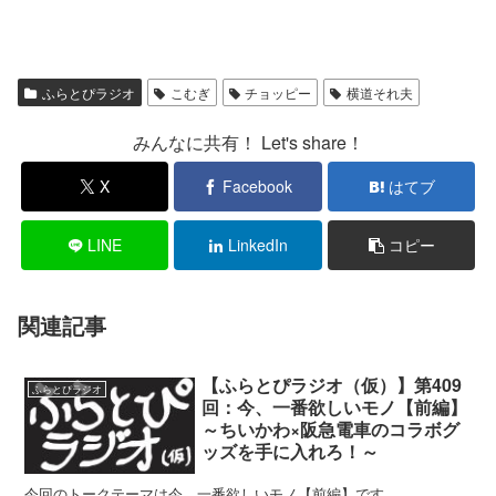
ふらとぴラジオ
こむぎ
チョッピー
横道それ夫
みんなに共有！ Let's share！
X
Facebook
はてブ
LINE
LinkedIn
コピー
関連記事
【ふらとぴラジオ（仮）】第409
ふらとぴラジオ
回：今、一番欲しいモノ【前編】
～ちいかわ×阪急電車のコラボグ
ッズを手に入れろ！～
今回のトークテーマは今、一番欲しいモノ【前編】です。