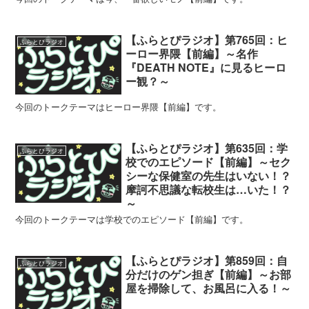
【ふらとぴラジオ】第765回：ヒ
ふらとぴラジオ
ーロー界隈【前編】～名作
『DEATH NOTE』に見るヒーロ
ー観？～
今回のトークテーマはヒーロー界隈【前編】です。
【ふらとぴラジオ】第635回：学
ふらとぴラジオ
校でのエピソード【前編】～セク
シーな保健室の先生はいない！？
摩訶不思議な転校生は…いた！？
～
今回のトークテーマは学校でのエピソード【前編】です。
【ふらとぴラジオ】第859回：自
ふらとぴラジオ
分だけのゲン担ぎ【前編】～お部
屋を掃除して、お風呂に入る！～