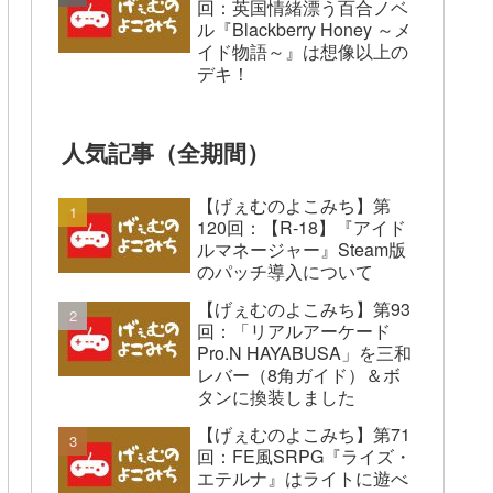
回：英国情緒漂う百合ノベ
ル『Blackberry Honey ～メ
イド物語～』は想像以上の
デキ！
人気記事（全期間）
【げぇむのよこみち】第
120回：【R-18】『アイド
ルマネージャー』Steam版
のパッチ導入について
【げぇむのよこみち】第93
回：「リアルアーケード
Pro.N HAYABUSA」を三和
レバー（8角ガイド）＆ボ
タンに換装しました
【げぇむのよこみち】第71
回：FE風SRPG『ライズ・
エテルナ』はライトに遊べ