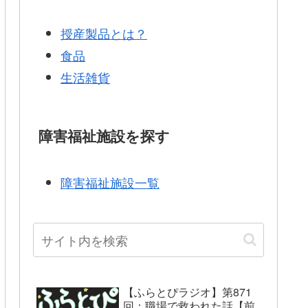
授産製品とは？
食品
生活雑貨
障害福祉施設を探す
障害福祉施設一覧
【ふらとぴラジオ】第871
回：職場で救われた話【前