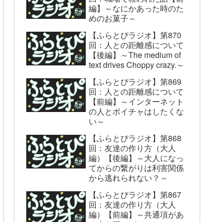
編】～なにかあった時のた
めのお菓子～
【ふらとぴラジオ】第870
回：人との距離感について
【後編】～The medium of
text drives Choppy crazy.～
【ふらとぴラジオ】第869
回：人との距離感について
【前編】～インターネット
の人とボイチャはしたくな
い～
【ふらとぴラジオ】第868
回：友達の作り方（大人
編）【後編】～大人になっ
てからの繋がりは利害関係
から逃れられない？～
【ふらとぴラジオ】第867
回：友達の作り方（大人
編）【前編】～共通項があ