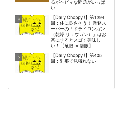
るがヘビィな問題がいっぱ
い…
【Daily Choppy !】第1294
回：体に良さそう！ 業務ス
ーパーの「ドライロンガン
（乾燥 リュウガン）」はお
茶にするとスゴく美味し
い！【竜眼 or 龍眼】
【Daily Choppy !】第405
回：刹那で見斬れない