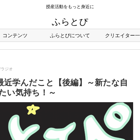
授産活動をもっと身近に
ふらとぴ
コンテンツ
ふらとぴについて
クリエイター一
ぴラジオ
：最近学んだこと【後編】～新たな自
たい気持ち！～