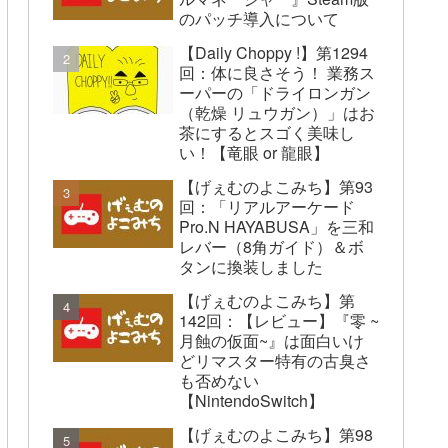
のパッチ導入について
【Daily Choppy !】第1294
回：体に良さそう！ 業務ス
ーパーの「ドライロンガン
（乾燥 リュウガン）」はお
茶にするとスゴく美味し
い！【竜眼 or 龍眼】
【げぇむのよこみち】第93
回：「リアルアーケード
Pro.N HAYABUSA」を三和
レバー（8角ガイド）＆ボ
タンに換装しました
【げぇむのよこみち】第
142回：【レビュー】『零 ~
月蝕の仮面~』は面白いけ
どリマスター特有の古臭さ
も否めない
【NintendoSwitch】
【げぇむのよこみち】第98