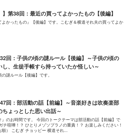
）】第38回：最近の買ってよかったもの【後編】
てよかったもの』【後編】です。こむぎ＆横道それ夫の買ってよか
832回：子供の頃の謎ルール【後編】～子供の頃の
いし、生徒手帳すら持っていたか怪しい～
頃の謎ルール【後編】です。
547回：部活動の話【前編】～音楽好きは吹奏楽部
のちょっとした思い出話～
オ』のお時間です。 今回のトークテーマは部活動の話【前編】で
ガチ喧嘩！？ ひとりメゾソプラノの重責！？ お楽しみください！
） こむぎ チョッピー 横道それ...