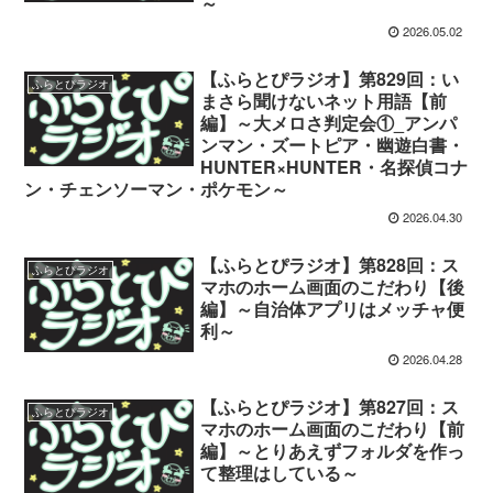
～
2026.05.02
【ふらとぴラジオ】第829回：い
ふらとぴラジオ
まさら聞けないネット用語【前
編】～大メロさ判定会①_アンパ
ンマン・ズートピア・幽遊白書・
HUNTER×HUNTER・名探偵コナ
ン・チェンソーマン・ポケモン～
2026.04.30
【ふらとぴラジオ】第828回：ス
ふらとぴラジオ
マホのホーム画面のこだわり【後
編】～自治体アプリはメッチャ便
利～
2026.04.28
【ふらとぴラジオ】第827回：ス
ふらとぴラジオ
マホのホーム画面のこだわり【前
編】～とりあえずフォルダを作っ
て整理はしている～