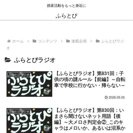
授産活動をもっと身近に
ふらとぴ
ホーム
コンテンツ
連載企画
ふらとぴラジ
オ
ふらとぴラジオ
【ふらとぴラジオ】第831回：子
ふらとぴラジオ
供の頃の謎ルール【前編】～自転
車で学校に行かない・帰らない～
2026.05.05
【ふらとぴラジオ】第830回：い
ふらとぴラジオ
まさら聞けないネット用語【後
編】～大メロさ判定会②_このキ
ャラはメロいか、あるいは沼系か