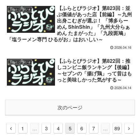
【ふらとぴラジオ】第823回：並
ふらとぴラジオ
ぶ価値があった店【前編】～九州
出身こむぎが選ぶ！ 「博多らー
めん ShinShin」「九州大分らぁ
めん たまがった」「九段斑鳩」
「塩ラーメン専門 ひるがお」はおいしい～
2026.04.16
【ふらとぴラジオ】第822回：推
ふらとぴラジオ
しコンビニ飯ランキング【後編】
～セブンの「揚げ鶏」って昔はも
っと美味しかった気がする～
2026.04.14
次のページ
前
次
1
…
3
4
5
6
7
…
89
へ
へ