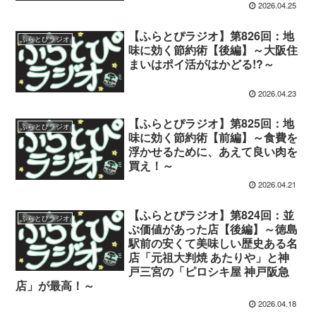
2026.04.25
【ふらとぴラジオ】第826回：地
ふらとぴラジオ
味に効く節約術【後編】～大阪住
まいはポイ活がはかどる!?～
2026.04.23
【ふらとぴラジオ】第825回：地
ふらとぴラジオ
味に効く節約術【前編】～食費を
浮かせるために、あえて良い肉を
買え！～
2026.04.21
【ふらとぴラジオ】第824回：並
ふらとぴラジオ
ぶ価値があった店【後編】～徳島
駅前の安くて美味しい歴史ある名
店「元祖大判焼 あたりや」と神
戸三宮の「ピロシキ屋 神戸阪急
店」が最高！～
2026.04.18