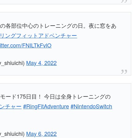
以外の各部位中心のトレーニングの日。夜に窓をあ
#リングフィットアドベンチャー
witter.com/FNILTkFvlO
hiuichi)
May 4, 2022
ムモード175日目！ 今日は全身トレーニングの
ベンチャー
#RingFitAdventure
#NintendoSwitch
hiuichi)
May 6, 2022