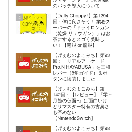
のパッチ導入について
【Daily Choppy !】第1294
回：体に良さそう！ 業務ス
ーパーの「ドライロンガン
（乾燥 リュウガン）」はお
茶にするとスゴく美味し
い！【竜眼 or 龍眼】
【げぇむのよこみち】第93
回：「リアルアーケード
Pro.N HAYABUSA」を三和
レバー（8角ガイド）＆ボ
タンに換装しました
【げぇむのよこみち】第
142回：【レビュー】『零 ~
月蝕の仮面~』は面白いけ
どリマスター特有の古臭さ
も否めない
【NintendoSwitch】
【げぇむのよこみち】第98