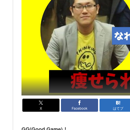
X
Facebook
はてブ
GG(Good Game)！