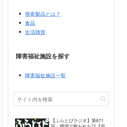
授産製品とは？
食品
生活雑貨
障害福祉施設を探す
障害福祉施設一覧
【ふらとぴラジオ】第871
回：職場で救われた話【前