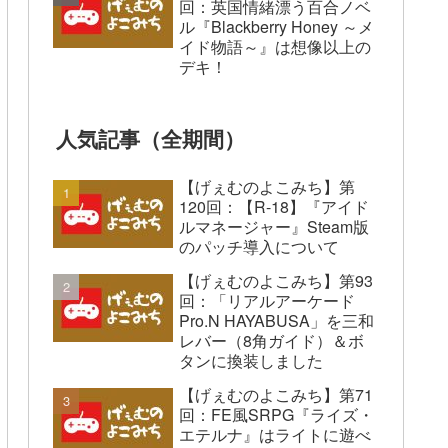
回：英国情緒漂う百合ノベ
ル『Blackberry Honey ～メ
イド物語～』は想像以上の
デキ！
人気記事（全期間）
【げぇむのよこみち】第
120回：【R-18】『アイド
ルマネージャー』Steam版
のパッチ導入について
【げぇむのよこみち】第93
回：「リアルアーケード
Pro.N HAYABUSA」を三和
レバー（8角ガイド）＆ボ
タンに換装しました
【げぇむのよこみち】第71
回：FE風SRPG『ライズ・
エテルナ』はライトに遊べ