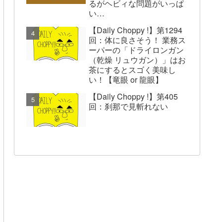
るがヘビィな問題がいっぱ
い…
【Daily Choppy !】第1294
回：体に良さそう！ 業務ス
ーパーの「ドライロンガン
（乾燥 リュウガン）」はお
茶にするとスゴく美味し
い！【竜眼 or 龍眼】
【Daily Choppy !】第405
回：刹那で見斬れない