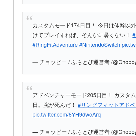
カスタムモード174日目！ 今日は体幹
けてプレイすれば、そんなに暑くない！
#RingFitAdventure
#NintendoSwitch
pic.t
— チョッピー / ふらとぴ運営者 (@Choppy_s
アドベンチャーモード205日目！ カスタ
日。腕が死んだ！
#リングフィットアド
pic.twitter.com/6YH9dwoArq
— チョッピー / ふらとぴ運営者 (@Choppy_s