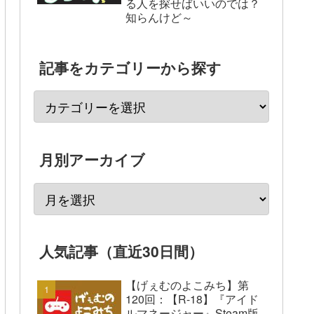
る人を探せばいいのでは？
知らんけど～
記事をカテゴリーから探す
月別アーカイブ
人気記事（直近30日間）
【げぇむのよこみち】第
120回：【R-18】『アイド
ルマネージャー』Steam版