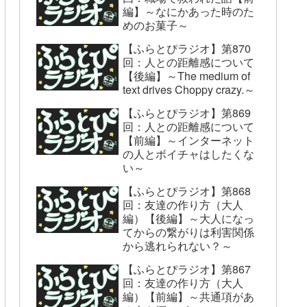
編】～なにかあった時のた
めのお菓子～
【ふらとぴラジオ】第870
回：人との距離感について
【後編】～The medium of
text drives Choppy crazy.～
【ふらとぴラジオ】第869
回：人との距離感について
【前編】～インターネット
の人とボイチャはしたくな
い～
【ふらとぴラジオ】第868
回：友達の作り方（大人
編）【後編】～大人になっ
てからの繋がりは利害関係
から逃れられない？～
【ふらとぴラジオ】第867
回：友達の作り方（大人
編）【前編】～共通項があ