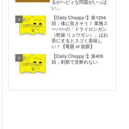
るがヘビィな問題がいっぱ
い…
【Daily Choppy !】第1294
回：体に良さそう！ 業務ス
ーパーの「ドライロンガン
（乾燥 リュウガン）」はお
茶にするとスゴく美味し
い！【竜眼 or 龍眼】
【Daily Choppy !】第405
回：刹那で見斬れない