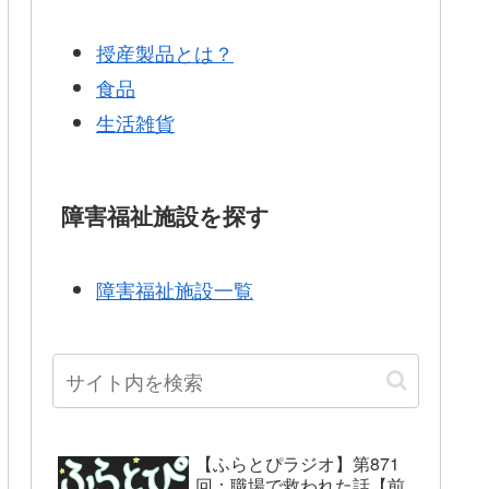
授産製品とは？
食品
生活雑貨
障害福祉施設を探す
障害福祉施設一覧
【ふらとぴラジオ】第871
回：職場で救われた話【前