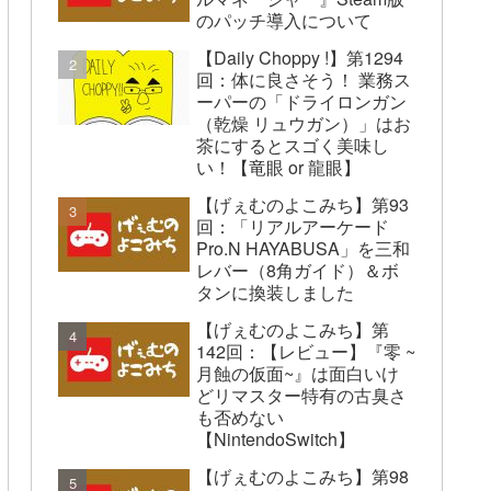
のパッチ導入について
【Daily Choppy !】第1294
回：体に良さそう！ 業務ス
ーパーの「ドライロンガン
（乾燥 リュウガン）」はお
茶にするとスゴく美味し
い！【竜眼 or 龍眼】
【げぇむのよこみち】第93
回：「リアルアーケード
Pro.N HAYABUSA」を三和
レバー（8角ガイド）＆ボ
タンに換装しました
【げぇむのよこみち】第
142回：【レビュー】『零 ~
月蝕の仮面~』は面白いけ
どリマスター特有の古臭さ
も否めない
【NintendoSwitch】
【げぇむのよこみち】第98