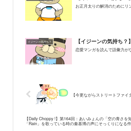
お正月太りの解消のためにリ
【イジーンの気持ち？
イジーンの気持ち？
恋愛マンガを読んで語彙力が
【今更ながらストリートファイ
【Daily Choppy !】第164回：あいみょんの「空の
「Rain」を歌っている時の秦基博の声にそっくりになる