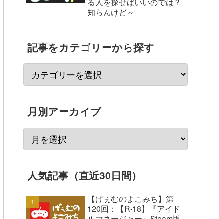
る人を探せばいいのでは？
知らんけど～
記事をカテゴリーから探す
月別アーカイブ
人気記事（直近30日間）
【げぇむのよこみち】第
120回：【R-18】『アイド
ルマネージャー』Steam版