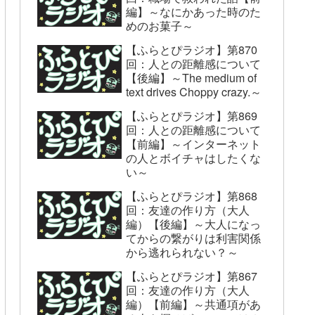
編】～なにかあった時のた
めのお菓子～
【ふらとぴラジオ】第870
回：人との距離感について
【後編】～The medium of
text drives Choppy crazy.～
【ふらとぴラジオ】第869
回：人との距離感について
【前編】～インターネット
の人とボイチャはしたくな
い～
【ふらとぴラジオ】第868
回：友達の作り方（大人
編）【後編】～大人になっ
てからの繋がりは利害関係
から逃れられない？～
【ふらとぴラジオ】第867
回：友達の作り方（大人
編）【前編】～共通項があ