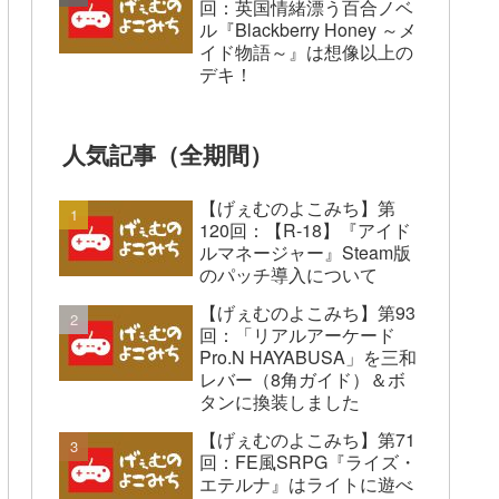
回：英国情緒漂う百合ノベ
ル『Blackberry Honey ～メ
イド物語～』は想像以上の
デキ！
人気記事（全期間）
【げぇむのよこみち】第
120回：【R-18】『アイド
ルマネージャー』Steam版
のパッチ導入について
【げぇむのよこみち】第93
回：「リアルアーケード
Pro.N HAYABUSA」を三和
レバー（8角ガイド）＆ボ
タンに換装しました
【げぇむのよこみち】第71
回：FE風SRPG『ライズ・
エテルナ』はライトに遊べ