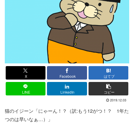
X
Facebook
はてブ
LINE
LinkedIn
コピー
2019.12.03
猫のイジーン「にゃーん！？（訳:もう12がつ！？ 1年た
つのは早いなぁ…）」