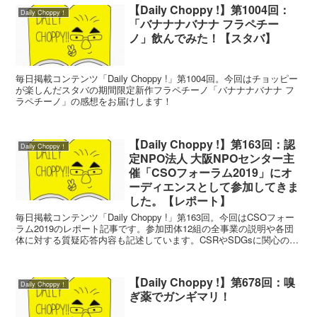
【Daily Choppy !】第1004回：
Daily Choppy！
「バナナナバナナ フラペチー
ノ」飲んでみた！【スタバ】
毎日掲載コンテンツ「Daily Choppy !」第1004回。今回はチョッピー
が楽しんだスタバの期間限定新作フラペチーノ「バナナナバナナ フ
ラペチーノ」の感想をお届けします！
【Daily Choppy !】第163回：認
Daily Choppy！
定NPO法人 大阪NPOセンター主
催「CSOフォーラム2019」にオ
ーディエンスとして参加してきま
した。【レポート】
毎日掲載コンテンツ「Daily Choppy !」第163回。今回はCSOフォー
ラム2019のレポート記事です。参加団体12組の全事業の説明や各団
体に対する質疑応答内容も記述しています。CSRやSDGsに関心のあ
る方におススメです！
【Daily Choppy !】第678回：嗅
Daily Choppy！
ぎ薬でガンギマリ！