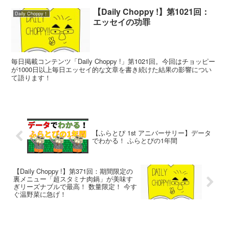
【Daily Choppy !】第1021回：
Daily Choppy！
エッセイの功罪
毎日掲載コンテンツ「Daily Choppy !」第1021回。今回はチョッピー
が1000日以上毎日エッセイ的な文章を書き続けた結果の影響につい
て語ります！
【ふらとぴ 1st アニバーサリー】データ
でわかる！ ふらとぴの1年間
【Daily Choppy !】第371回：期間限定の
裏メニュー「超スタミナ肉鍋」が美味す
ぎリーズナブルで最高！ 数量限定！ 今す
ぐ温野菜に急げ！