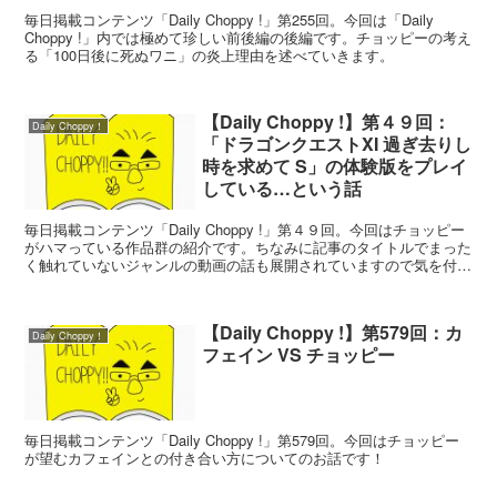
毎日掲載コンテンツ「Daily Choppy !」第255回。今回は「Daily
Choppy !」内では極めて珍しい前後編の後編です。チョッピーの考え
る「100日後に死ぬワニ」の炎上理由を述べていきます。
【Daily Choppy !】第４９回：
Daily Choppy！
「ドラゴンクエストXI 過ぎ去りし
時を求めて S」の体験版をプレイ
している…という話
毎日掲載コンテンツ「Daily Choppy !」第４９回。今回はチョッピー
がハマっている作品群の紹介です。ちなみに記事のタイトルでまった
く触れていないジャンルの動画の話も展開されていますので気を付け
て！
【Daily Choppy !】第579回：カ
Daily Choppy！
フェイン VS チョッピー
毎日掲載コンテンツ「Daily Choppy !」第579回。今回はチョッピー
が望むカフェインとの付き合い方についてのお話です！