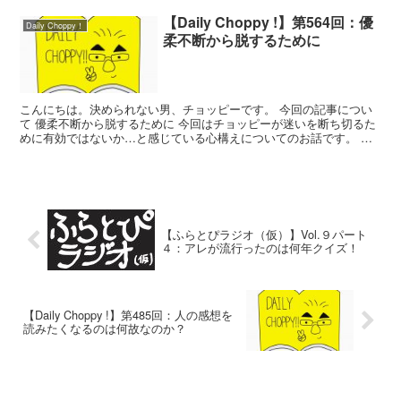
【Daily Choppy !】第564回：優
Daily Choppy！
柔不断から脱するために
こんにちは。決められない男、チョッピーです。 今回の記事につい
て 優柔不断から脱するために 今回はチョッピーが迷いを断ち切るた
めに有効ではないか…と感じている心構えについてのお話です。 決
算作業中です 実は先日から「ふらとぴ」運営企業である...
【ふらとぴラジオ（仮）】Vol.９パート
４：アレが流行ったのは何年クイズ！
【Daily Choppy !】第485回：人の感想を
読みたくなるのは何故なのか？