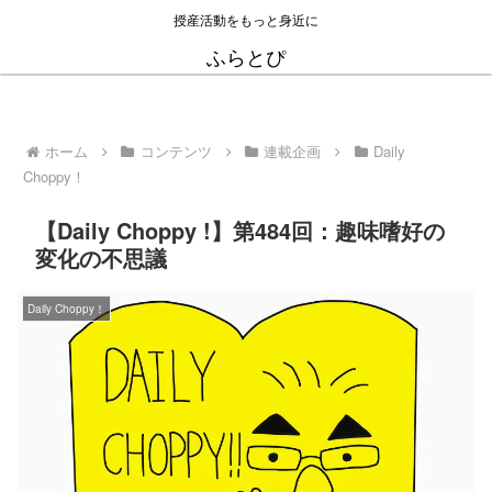
授産活動をもっと身近に
ふらとぴ
ホーム
コンテンツ
連載企画
Daily
Choppy！
【Daily Choppy !】第484回：趣味嗜好の
変化の不思議
Daily Choppy！