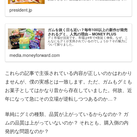
る。なぜグミが選ばれているのか、経済ジャーナリストの
高井尚之氏がリポートする——。
president.jp
ガムを抜く日も近い？毎年100以上の新作が発売
されるグミ、人気の理由 – MONEY PLUS
グミ市場が活況です。市場は4年で4割近く伸長。なぜ、こ
んなにもグミが支持されているのでしょうか？その魅力に
ついて探りました。
media.moneyforward.com
これらの記事で主張されている内容が正しいのかはわかり
ませんが、僕の実感とは一致します。ただ、ガムもグミも
お菓子としてはかなり昔から存在していました。何故、近
年になって急にその立場が逆転しつつあるのか…？
単純にグミの種類、品質が上がっているからなのか？ ガ
ムの品質は上がっていないのか？ それとも、購入側の内
発的な問題なのか？