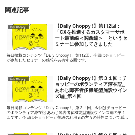
関連記事
【Daily Choppy !】第112回：
Daily Choppy！
「CXを推進するカスタマーサポ
ート最前線＜関西編＞」というセ
ミナーに参加してきました
毎日掲載コンテンツ「Daily Choppy !」第112回。今回はチョッピー
が参加したセミナーの感想を共有する回です。
【Daily Choppy !】第３１回：チ
Daily Choppy！
ョッピーのボランティア滞在記_
あわじ障害者多機能型施設ウイン
ズ編_第４回
毎日掲載コンテンツ「Daily Choppy !」第３１回。今回はチョッピー
のボランティア滞在記 あわじ障害者多機能型施設ウインズ編の第４
回です。今日はチョッピーが施設の利用者の方々の特性について感じ
た事を記載します。