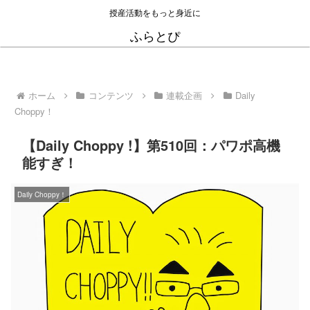
授産活動をもっと身近に
ふらとぴ
ホーム
コンテンツ
連載企画
Daily
Choppy！
【Daily Choppy !】第510回：パワポ高機
能すぎ！
Daily Choppy！