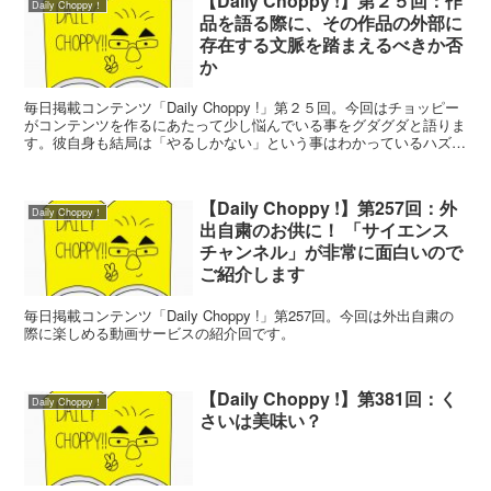
【Daily Choppy !】第２５回：作
Daily Choppy！
品を語る際に、その作品の外部に
存在する文脈を踏まえるべきか否
か
毎日掲載コンテンツ「Daily Choppy !」第２５回。今回はチョッピー
がコンテンツを作るにあたって少し悩んでいる事をグダグダと語りま
す。彼自身も結局は「やるしかない」という事はわかっているハズな
のですけどね。
【Daily Choppy !】第257回：外
Daily Choppy！
出自粛のお供に！ 「サイエンス
チャンネル」が非常に面白いので
ご紹介します
毎日掲載コンテンツ「Daily Choppy !」第257回。今回は外出自粛の
際に楽しめる動画サービスの紹介回です。
【Daily Choppy !】第381回：く
Daily Choppy！
さいは美味い？