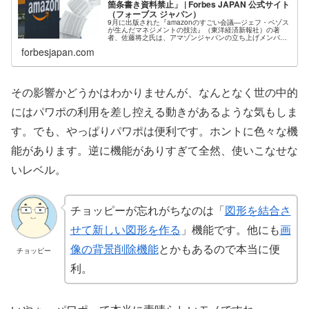
箇条書き資料禁止」 | Forbes JAPAN 公式サイト
（フォーブス ジャパン）
9月に出版された『amazonのすごい会議―ジェフ・ベゾス
が生んだマネジメントの技法』（東洋経済新報社）の著
者、佐藤将之氏は、アマゾンジャパンの立ち上げメンバー
として2000年7月に入社。サプライチェーン、書籍仕入れ
forbesjapan.com
部門を経て2005年より...
その影響かどうかはわかりませんが、なんとなく世の中的
にはパワポの利用を差し控える動きがあるような気もしま
す。でも、やっぱりパワポは便利です。ホントに色々な機
能があります。逆に機能がありすぎて全然、使いこなせな
いレベル。
チョッピーが忘れがちなのは「
図形を結合さ
せて新しい図形を作る
」機能です。他にも
画
像の背景削除機能
とかもあるので本当に便
チョッピー
利。