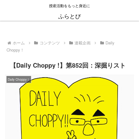
授産活動をもっと身近に
ふらとぴ
ホーム
コンテンツ
連載企画
Daily
Choppy！
【Daily Choppy !】第852回：深掘りスト
Daily Choppy！