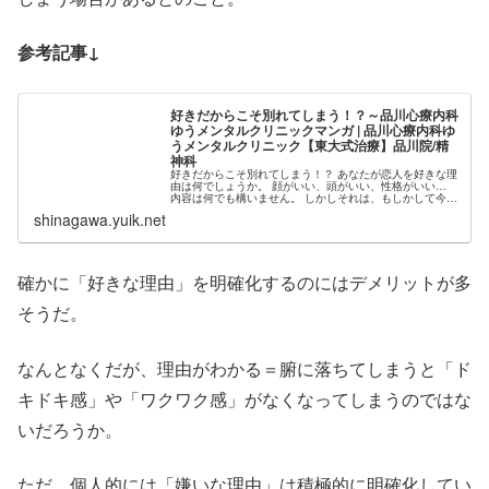
参考記事↓
好きだからこそ別れてしまう！？～品川心療内科
ゆうメンタルクリニックマンガ | 品川心療内科ゆ
うメンタルクリニック【東大式治療】品川院/精
神科
好きだからこそ別れてしまう！？ あなたが恋人を好きな理
由は何でしょうか。 顔がいい、頭がいい、性格がいい…
内容は何でも構いません。 しかしそれは、もしかして今後
「その理由ゆえに」...
shinagawa.yuik.net
確かに「好きな理由」を明確化するのにはデメリットが多
そうだ。
なんとなくだが、理由がわかる＝腑に落ちてしまうと「ド
キドキ感」や「ワクワク感」がなくなってしまうのではな
いだろうか。
ただ、個人的には「嫌いな理由」は積極的に明確化してい