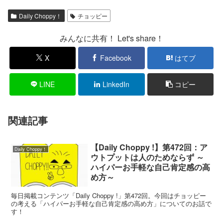
Daily Choppy！
チョッピー
みんなに共有！ Let's share！
X
Facebook
はてブ
LINE
LinkedIn
コピー
関連記事
【Daily Choppy !】第472回：ア
Daily Choppy！
ウトプットは人のためならず ～
ハイパーお手軽な自己肯定感の高
め方～
毎日掲載コンテンツ「Daily Choppy !」第472回。今回はチョッピー
の考える「ハイパーお手軽な自己肯定感の高め方」についてのお話で
す！