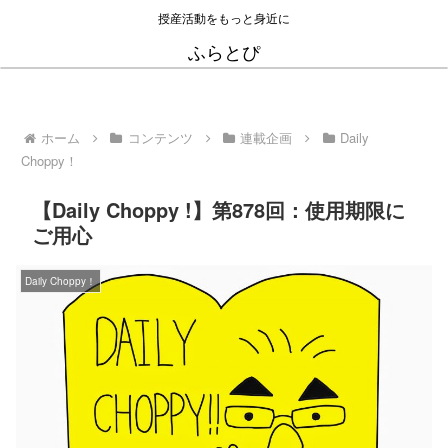
授産活動をもっと身近に
ふらとぴ
ホーム
コンテンツ
連載企画
Daily
Choppy！
【Daily Choppy !】第878回：使用期限に
ご用心
Daily Choppy！