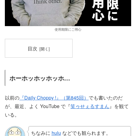
使用期限にご用心
目次
ホーホッホッホッホ…
以前の
『Daily Choppy !』（第845回）
でも書いたのだ
が、最近、よく YouTube で『
笑ゥせぇるすまん
』を観て
いる。
ちなみに
hulu
などでも観られます。