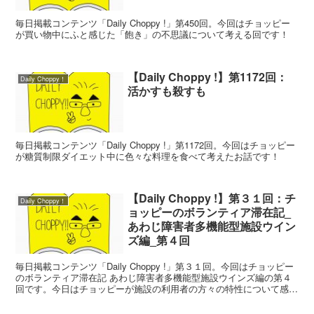
毎日掲載コンテンツ「Daily Choppy !」第450回。今回はチョッピー
が買い物中にふと感じた「飽き」の不思議について考える回です！
【Daily Choppy !】第1172回：
Daily Choppy！
活かすも殺すも
毎日掲載コンテンツ「Daily Choppy !」第1172回。今回はチョッピー
が糖質制限ダイエット中に色々な料理を食べて考えたお話です！
【Daily Choppy !】第３１回：チ
Daily Choppy！
ョッピーのボランティア滞在記_
あわじ障害者多機能型施設ウイン
ズ編_第４回
毎日掲載コンテンツ「Daily Choppy !」第３１回。今回はチョッピー
のボランティア滞在記 あわじ障害者多機能型施設ウインズ編の第４
回です。今日はチョッピーが施設の利用者の方々の特性について感じ
た事を記載します。