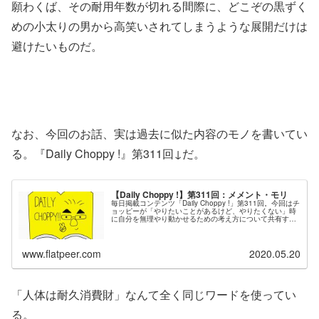
願わくば、その耐用年数が切れる間際に、どこぞの黒ずく
めの小太りの男から高笑いされてしまうような展開だけは
避けたいものだ。
なお、今回のお話、実は過去に似た内容のモノを書いてい
る。『Daily Choppy !』第311回↓だ。
【Daily Choppy !】第311回：メメント・モリ
毎日掲載コンテンツ「Daily Choppy !」第311回。今回はチ
ョッピーが「やりたいことがあるけど、やりたくない」時
に自分を無理やり動かせるための考え方について共有する
回です。
www.flatpeer.com
2020.05.20
「人体は耐久消費財」なんて全く同じワードを使ってい
る。