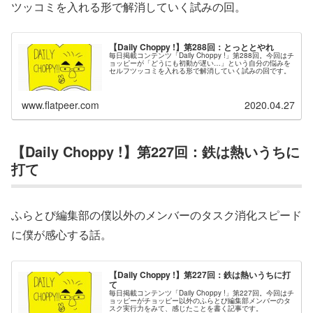
ツッコミを入れる形で解消していく試みの回。
【Daily Choppy !】第288回：とっととやれ
毎日掲載コンテンツ「Daily Choppy !」第288回。今回はチ
ョッピーが「どうにも初動が遅い…」という自分の悩みを
セルフツッコミを入れる形で解消していく試みの回です。
www.flatpeer.com
2020.04.27
【Daily Choppy !】第227回：鉄は熱いうちに
打て
ふらとぴ編集部の僕以外のメンバーのタスク消化スピード
に僕が感心する話。
【Daily Choppy !】第227回：鉄は熱いうちに打
て
毎日掲載コンテンツ「Daily Choppy !」第227回。今回はチ
ョッピーがチョッピー以外のふらとぴ編集部メンバーのタ
スク実行力をみて、感じたことを書く記事です。