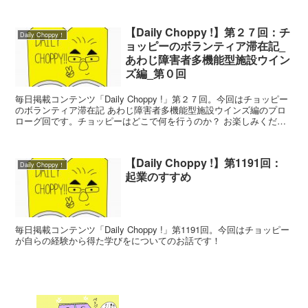
ザ アーティスト マシュメロズ リミテッド エディション）」をご紹
介します！
【Daily Choppy !】第２７回：チ
Daily Choppy！
ョッピーのボランティア滞在記_
あわじ障害者多機能型施設ウイン
ズ編_第０回
毎日掲載コンテンツ「Daily Choppy !」第２７回。今回はチョッピー
のボランティア滞在記 あわじ障害者多機能型施設ウインズ編のプロ
ローグ回です。チョッピーはどこで何を行うのか？ お楽しみくださ
い。
【Daily Choppy !】第1191回：
Daily Choppy！
起業のすすめ
毎日掲載コンテンツ「Daily Choppy !」第1191回。今回はチョッピー
が自らの経験から得た学びをについてのお話です！