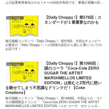
よび起業希望者向けのセミナーの内容共有回です。事業計画書の作成
や、起業に向けての心構えについて知りたい方に有益な内容です！
【Daily Choppy !】第578回：ス
Daily Choppy！
タンダードが１番重要なのかも
毎日掲載コンテンツ「Daily Choppy !」第578回。今回はチョッピー
が最近の「Daily Choppy !」への皆様の反応から感じた事についての
お話です！
【Daily Choppy !】第1098回：
Daily Choppy！
謎のコーラ「Coca-Cola ZERO
SUGAR THE ARTIST
MARSHMELLOS LIMITED
EDITION」は飲むとZ世代に想い
を馳せてしまう不思議なドリンクだ！【Coke
Creations】
毎日掲載コンテンツ「Daily Choppy !」第1098回。今回はコカ・コー
ラの期間限定ドリンク「「Coca-Cola ZERO SUGAR THE ARTIST
MARSHMELLOS LIMITED EDITION（コカ･コーラ ゼロ シュガー