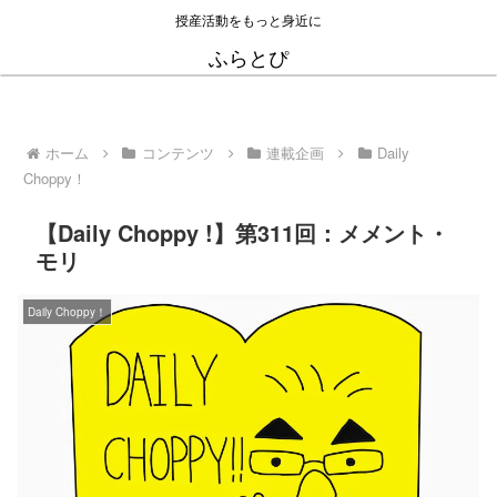
授産活動をもっと身近に
ふらとぴ
ホーム
コンテンツ
連載企画
Daily
Choppy！
【Daily Choppy !】第311回：メメント・
モリ
Daily Choppy！