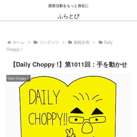
授産活動をもっと身近に
ふらとぴ
ホーム
コンテンツ
連載企画
Daily
Choppy！
【Daily Choppy !】第1011回：手を動かせ
Daily Choppy！