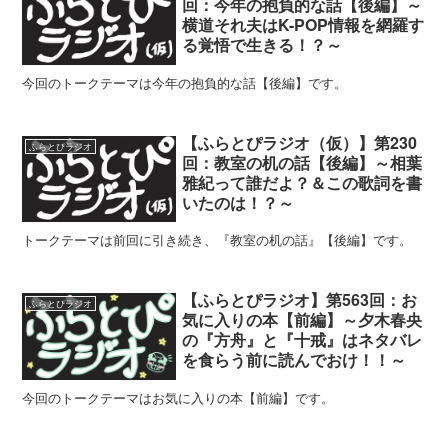
回：今年の抱負的な話【後編】～
横道それ夫はK-POP情報を網羅す
る覚悟で生きる！？～
今回のトークテーマは今年の抱負的な話【後編】です。
【ふらとぴラジオ（仮）】第230
ふらとぴラジオ
回：教室の机の話【後編】～相葉
雅紀って誰だよ？＆この歌詞を書
いたのは！？～
トークテーマは前回に引き続き、『教室の机の話』【後編】です。
【ふらとぴラジオ】第563回：お
ふらとぴラジオ
気に入りの本【前編】～夕木春央
の『方舟』と『十戒』はネタバレ
を食らう前に読んでおけ！！～
今回のトークテーマはお気に入りの本【前編】です。