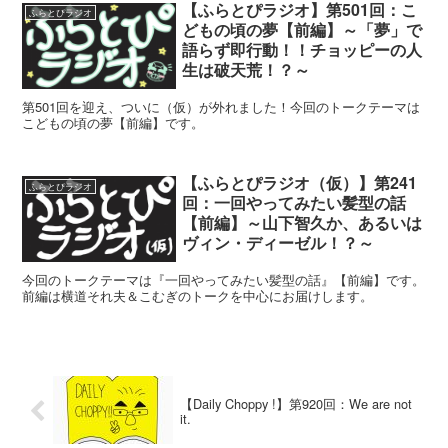
【ふらとぴラジオ】第501回：こ
ふらとぴラジオ
どもの頃の夢【前編】～「夢」で
語らず即行動！！チョッピーの人
生は破天荒！？～
第501回を迎え、ついに（仮）が外れました！今回のトークテーマは
こどもの頃の夢【前編】です。
【ふらとぴラジオ（仮）】第241
ふらとぴラジオ
回：一回やってみたい髪型の話
【前編】～山下智久か、あるいは
ヴィン・ディーゼル！？～
今回のトークテーマは『一回やってみたい髪型の話』【前編】です。
前編は横道それ夫＆こむぎのトークを中心にお届けします。
【Daily Choppy !】第920回：We are not
it.