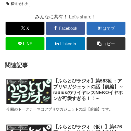
横道それ夫
みんなに共有！ Let's share！
X
Facebook
はてブ
LINE
LinkedIn
コピー
関連記事
【ふらとぴラジオ】第583回：ア
ふらとぴラジオ
プリやガジェットの話【前編】～
radiusのワイヤレスNEKOイヤホ
ンが可愛すぎる！！～
今回のトークテーマはアプリやガジェットの話【前編】です。
【ふらとぴラジオ（仮）】第476
ふらとぴラジオ