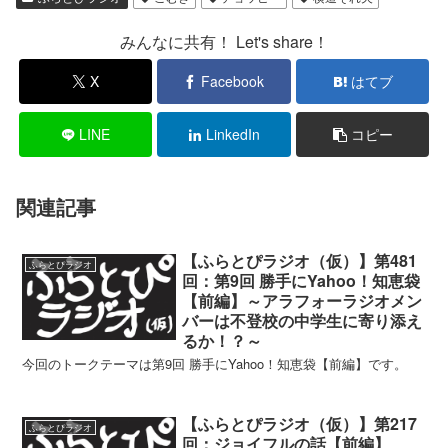
みんなに共有！ Let's share！
X
Facebook
はてブ
LINE
LinkedIn
コピー
関連記事
【ふらとぴラジオ（仮）】第481
ふらとぴラジオ
回：第9回 勝手にYahoo！知恵袋
【前編】～アラフォーラジオメン
バーは不登校の中学生に寄り添え
るか！？～
今回のトークテーマは第9回 勝手にYahoo！知恵袋【前編】です。
【ふらとぴラジオ（仮）】第217
ふらとぴラジオ
回：ジョイフルの話【前編】