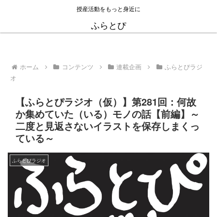
授産活動をもっと身近に
ふらとぴ
ホーム
コンテンツ
連載企画
ふらとぴラジ
オ
【ふらとぴラジオ（仮）】第281回：何故
か集めていた（いる）モノの話【前編】～
二度と見返さないイラストを保存しまくっ
ている～
ふらとぴラジオ