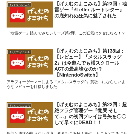
【げぇむのよこみち】第23回：地
げぇむのよこみち
雷ゲー『√Letter ルートレター』
の底知れぬ狂気に魅了された
「地雷ゲー」踏んでみたシリーズ第2弾。この狂気はクセになる！？
【げぇむのよこみち】第138回：
げぇむのよこみち
【レビュー】『メタルスラッグ
2』は今遊んでも横スクロール
ACTの最高峰なのか？
【NintendoSwitch】
アラフォーゲーマーによる『メタルスラッグ2』賛歌…にならないよ
うなレビューを目指しました。
【げぇむのよこみち】第22回：超
げぇむのよこみち
絶フラグ管理ゲー『慟哭 そし
て…』の初回プレイは弓矢を〇〇
して早々にDEAD！！
外部と連絡が取れない環境。巻き起こる殺人事件。ところどころにサ