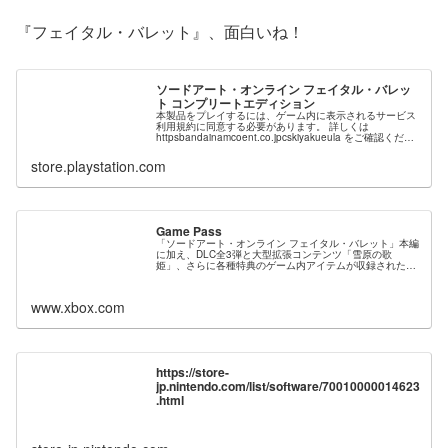
『フェイタル・バレット』、面白いね！
ソードアート・オンライン フェイタル・バレッ
ト コンプリートエディション
本製品をプレイするには、ゲーム内に表示されるサービス
利用規約に同意する必要があります。 詳しくは
httpsbandainamcoent.co.jpcskiyakueula をご確認くださ
い。 ※こちらのセットに含まれる商品は単体でもご購入い
ただけます。重複購入にご注意下さい。 内容の説明 「ソ
store.playstation.com
ードアート・オンライン ...
Game Pass
「ソードアート・オンライン フェイタル・バレット」本編
に加え、DLC全3弾と大型拡張コンテンツ「雪原の歌
姫」、さらに各種特典のゲーム内アイテムが収録されたコ
ンプリートエディション！ お求めになりやすい価格となっ
て登場！
www.xbox.com
https://store-
jp.nintendo.com/list/software/70010000014623
.html