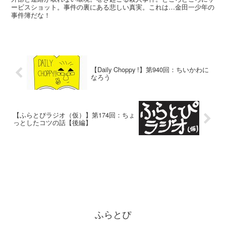
ービスショット。事件の裏にある悲しい真実。これは…金田一少年の
事件簿だな！
【Daily Choppy !】第940回：ちいかわに
なろう
【ふらとぴラジオ（仮）】第174回：ちょ
っとしたコツの話【後編】
ふらとぴ