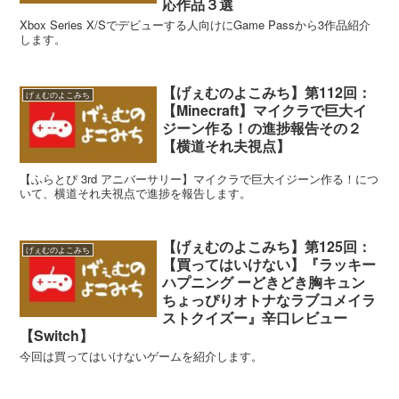
応作品３選
Xbox Series X/Sでデビューする人向けにGame Passから3作品紹介
します。
【げぇむのよこみち】第112回：
げぇむのよこみち
【Minecraft】マイクラで巨大イ
ジーン作る！の進捗報告その２
【横道それ夫視点】
【ふらとぴ 3rd アニバーサリー】マイクラで巨大イジーン作る！につ
いて、横道それ夫視点で進捗を報告します。
【げぇむのよこみち】第125回：
げぇむのよこみち
【買ってはいけない】『ラッキー
ハプニング ーどきどき胸キュン
ちょっぴりオトナなラブコメイラ
ストクイズー』辛口レビュー
【Switch】
今回は買ってはいけないゲームを紹介します。