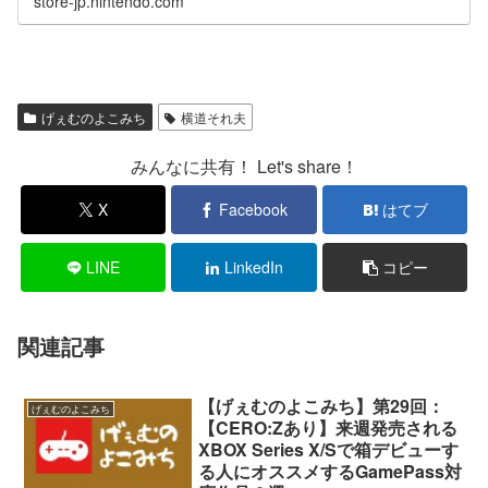
store-jp.nintendo.com
げぇむのよこみち
横道それ夫
みんなに共有！ Let's share！
X
Facebook
はてブ
LINE
LinkedIn
コピー
関連記事
【げぇむのよこみち】第29回：
げぇむのよこみち
【CERO:Zあり】来週発売される
XBOX Series X/Sで箱デビューす
る人にオススメするGamePass対