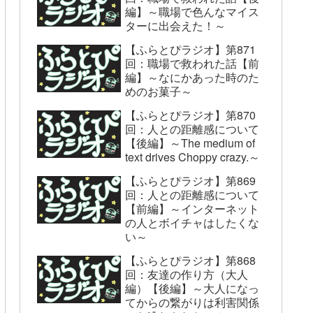
編】～職場で色んなマイス
ターに出会えた！～
【ふらとぴラジオ】第871
回：職場で救われた話【前
編】～なにかあった時のた
めのお菓子～
【ふらとぴラジオ】第870
回：人との距離感について
【後編】～The medium of
text drives Choppy crazy.～
【ふらとぴラジオ】第869
回：人との距離感について
【前編】～インターネット
の人とボイチャはしたくな
い～
【ふらとぴラジオ】第868
回：友達の作り方（大人
編）【後編】～大人になっ
てからの繋がりは利害関係