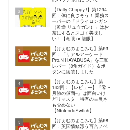
【Daily Choppy !】第1294
回：体に良さそう！ 業務ス
ーパーの「ドライロンガン
（乾燥 リュウガン）」はお
茶にするとスゴく美味し
い！【竜眼 or 龍眼】
【げぇむのよこみち】第93
回：「リアルアーケード
Pro.N HAYABUSA」を三和
レバー（8角ガイド）＆ボ
タンに換装しました
【げぇむのよこみち】第
142回：【レビュー】『零 ~
月蝕の仮面~』は面白いけ
どリマスター特有の古臭さ
も否めない
【NintendoSwitch】
【げぇむのよこみち】第98
回：英国情緒漂う百合ノベ