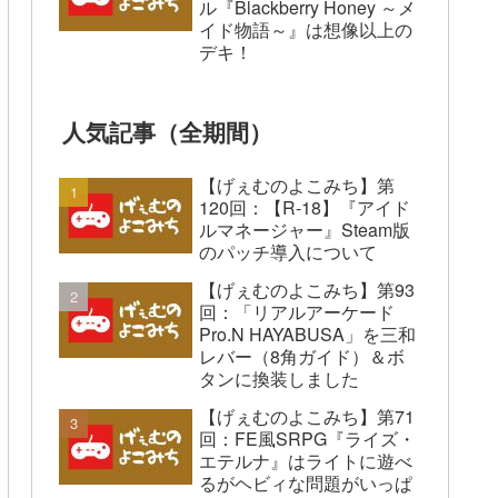
ル『Blackberry Honey ～メ
イド物語～』は想像以上の
デキ！
人気記事（全期間）
【げぇむのよこみち】第
120回：【R-18】『アイド
ルマネージャー』Steam版
のパッチ導入について
【げぇむのよこみち】第93
回：「リアルアーケード
Pro.N HAYABUSA」を三和
レバー（8角ガイド）＆ボ
タンに換装しました
【げぇむのよこみち】第71
回：FE風SRPG『ライズ・
エテルナ』はライトに遊べ
るがヘビィな問題がいっぱ