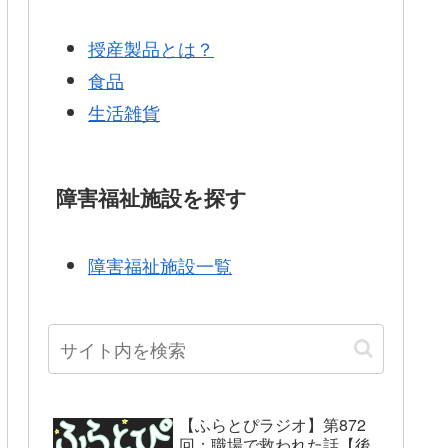
授産製品とは？
食品
生活雑貨
障害福祉施設を探す
障害福祉施設一覧
【ふらとぴラジオ】第872
回：職場で救われた話【後