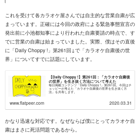
これを受けて各カラオケ屋さんでは自主的な営業自粛が広
まっています。正確には今回の政府による緊急事態宣言の
発出前に小池都知事により行われた自粛要請の時点で、す
でに営業の自粛は始まっていました。実際、僕はその直後
に「Daily Choppy !」第261回↓で「カラオケ自粛後の世
界」についてすでに話題にしています。
【Daily Choppy !】第261回：「カラオケ自粛後
の世界」を生き抜く方法について考えた
毎日掲載コンテンツ「Daily Choppy !」第261回。今回はチ
ョッピーが考えた「カラオケ自粛後の世界を生き抜く方
法」を共有します。
www.flatpeer.com
2020.03.31
かなり迅速な対応です。なぜならば僕にとってカラオケ自
粛はまさに死活問題であるから。