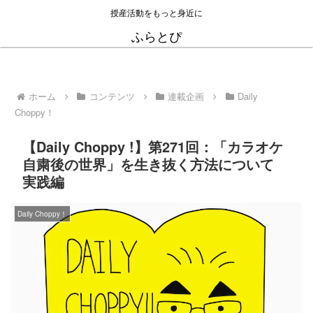
授産活動をもっと身近に
ふらとぴ
ホーム
コンテンツ
連載企画
Daily
Choppy！
【Daily Choppy !】第271回：「カラオケ
自粛後の世界」を生き抜く方法について
実践編
Daily Choppy！