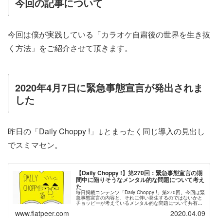
今回の記事について
今回は僕が実践している「カラオケ自粛後の世界を生き抜
く方法」をご紹介させて頂きます。
2020年4月7日に緊急事態宣言が発出されま
した
昨日の「Daily Choppy !」↓とまったく同じ導入の見出し
でスミマセン。
【Daily Choppy !】第270回：緊急事態宣言の期
間中に陥りそうなメンタル的な問題について考え
た
毎日掲載コンテンツ「Daily Choppy !」第270回。今回は緊
急事態宣言の内容と、それに伴い発生するのではないかと
チョッピーが考えているメンタル的な問題について共有さ
せて頂く回です。
www.flatpeer.com
2020.04.09