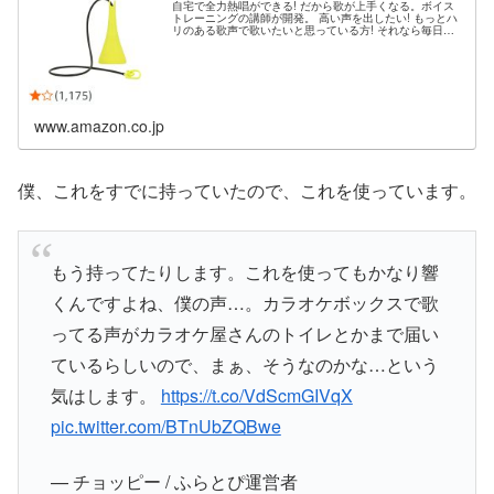
自宅で全力熱唱ができる! だから歌が上手くなる。ボイス
トレーニングの講師が開発。 高い声を出したい! もっとハ
リのある歌声で歌いたいと思っている方! それなら毎日大
きな声で歌った方が声帯が鍛えられます。とはいえ、普段
の環境で全力で歌うのは周りが気になります。 ウタエット
は、消音機能を備えれており、自宅でも本気で歌えます...
www.amazon.co.jp
僕、これをすでに持っていたので、これを使っています。
もう持ってたりします。これを使ってもかなり響
くんですよね、僕の声…。カラオケボックスで歌
ってる声がカラオケ屋さんのトイレとかまで届い
ているらしいので、まぁ、そうなのかな…という
気はします。
https://t.co/VdScmGIVqX
pic.twitter.com/BTnUbZQBwe
— チョッピー / ふらとぴ運営者