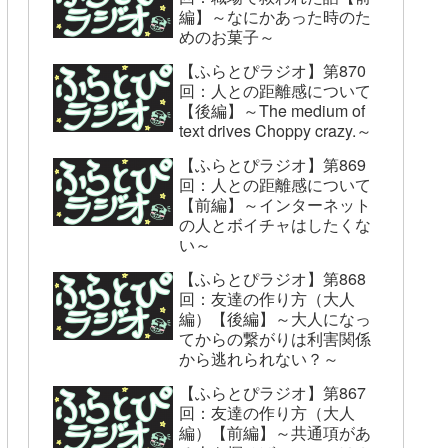
編】～なにかあった時のた
めのお菓子～
【ふらとぴラジオ】第870
回：人との距離感について
【後編】～The medium of
text drives Choppy crazy.～
【ふらとぴラジオ】第869
回：人との距離感について
【前編】～インターネット
の人とボイチャはしたくな
い～
【ふらとぴラジオ】第868
回：友達の作り方（大人
編）【後編】～大人になっ
てからの繋がりは利害関係
から逃れられない？～
【ふらとぴラジオ】第867
回：友達の作り方（大人
編）【前編】～共通項があ