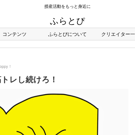
授産活動をもっと身近に
ふらとぴ
コンテンツ
ふらとぴについて
クリエイター一
hoppy！
8回：筋トレし続けろ！