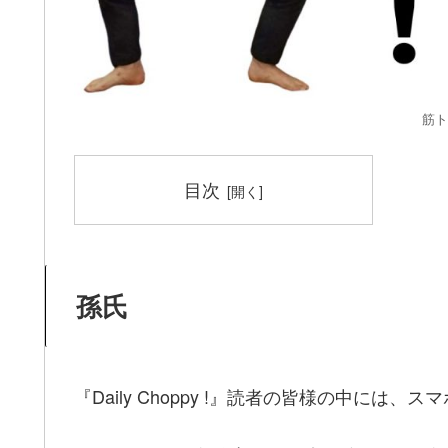
筋ト
目次
孫氏
『Daily Choppy !』読者の皆様の中に