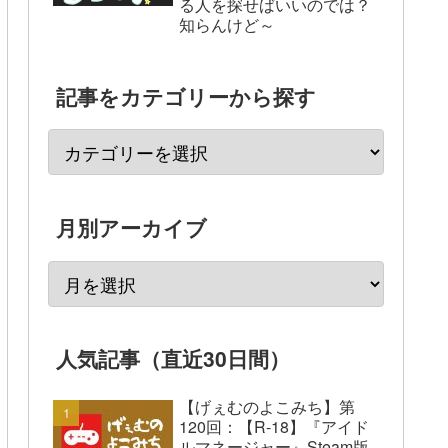
る人を探せばいいのでは？
知らんけど～
記事をカテゴリーから探す
月別アーカイブ
人気記事（直近30日間）
【げぇむのよこみち】第
120回：【R-18】『アイド
ルマネージャー』Steam版