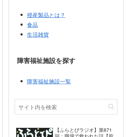
授産製品とは？
食品
生活雑貨
障害福祉施設を探す
障害福祉施設一覧
【ふらとぴラジオ】第871
回：職場で救われた話【前