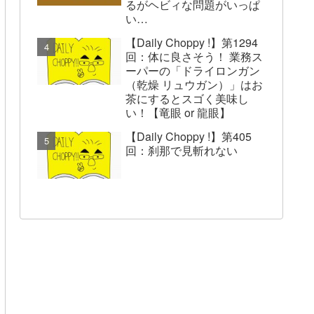
るがヘビィな問題がいっぱ
い…
【Daily Choppy !】第1294
回：体に良さそう！ 業務ス
ーパーの「ドライロンガン
（乾燥 リュウガン）」はお
茶にするとスゴく美味し
い！【竜眼 or 龍眼】
【Daily Choppy !】第405
回：刹那で見斬れない