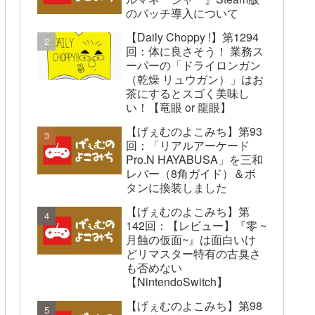
のパッチ導入について
【Daily Choppy !】第1294
回：体に良さそう！ 業務ス
ーパーの「ドライロンガン
（乾燥 リュウガン）」はお
茶にするとスゴく美味し
い！【竜眼 or 龍眼】
【げぇむのよこみち】第93
回：「リアルアーケード
Pro.N HAYABUSA」を三和
レバー（8角ガイド）＆ボ
タンに換装しました
【げぇむのよこみち】第
142回：【レビュー】『零 ~
月蝕の仮面~』は面白いけ
どリマスター特有の古臭さ
も否めない
【NintendoSwitch】
【げぇむのよこみち】第98