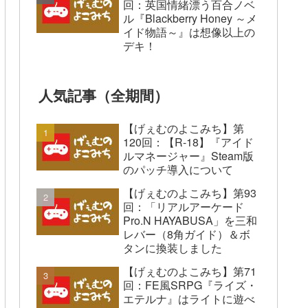
回：英国情緒漂う百合ノベ
ル『Blackberry Honey ～メ
イド物語～』は想像以上の
デキ！
人気記事（全期間）
【げぇむのよこみち】第
120回：【R-18】『アイド
ルマネージャー』Steam版
のパッチ導入について
【げぇむのよこみち】第93
回：「リアルアーケード
Pro.N HAYABUSA」を三和
レバー（8角ガイド）＆ボ
タンに換装しました
【げぇむのよこみち】第71
回：FE風SRPG『ライズ・
エテルナ』はライトに遊べ