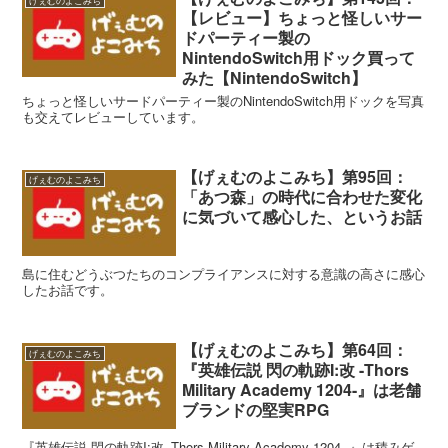
げぇむのよこみち
【レビュー】ちょっと怪しいサー
ドパーティー製の
NintendoSwitch用ドック買って
みた【NintendoSwitch】
ちょっと怪しいサードパーティー製のNintendoSwitch用ドックを写真
も交えてレビューしています。
【げぇむのよこみち】第95回：
げぇむのよこみち
「あつ森」の時代に合わせた変化
に気づいて感心した、というお話
島に住むどうぶつたちのコンプライアンスに対する意識の高さに感心
したお話です。
【げぇむのよこみち】第64回：
げぇむのよこみち
『英雄伝説 閃の軌跡I:改 -Thors
Military Academy 1204-』は老舗
ブランドの堅実RPG
『英雄伝説 閃の軌跡I:改 -Thors Military Academy 1204- 』は積みゲ