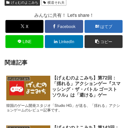
げぇむのよこみち
横道それ夫
みんなに共有！ Let's share！
X
Facebook
はてブ
LINE
LinkedIn
コピー
関連記事
【げぇむのよこみち】第72回：
げぇむのよこみち
「揺れる」アクションゲー『スマ
ッシング・ザ・バトル ゴースト
ソウル』は「避ける」ゲー
韓国のゲーム開発スタジオ「Studio HG」が送る、「揺れる」アクシ
ョンゲームのレビュー記事です。
【げぇむのよこみち】第143回：