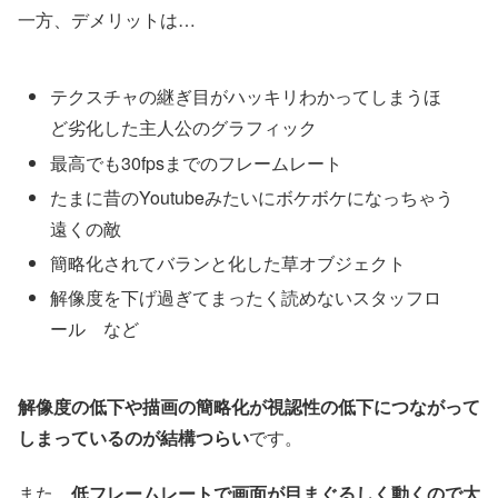
一方、デメリットは…
テクスチャの継ぎ目がハッキリわかってしまうほ
ど劣化した主人公のグラフィック
最高でも30fpsまでのフレームレート
たまに昔のYoutubeみたいにボケボケになっちゃう
遠くの敵
簡略化されてバランと化した草オブジェクト
解像度を下げ過ぎてまったく読めないスタッフロ
ール など
解像度の低下や描画の簡略化が視認性の低下につながって
しまっているのが結構つらい
です。
また、
低フレームレートで画面が目まぐるしく動くので大