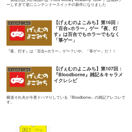
ーしすぎて逆にニンテンドースイッチの新作になりました
【げぇむのよこみち】第16回：
げぇむのよこみち
「百合×ホラー」ゲー『夜、灯
す』は百合でもホラーでもなく
「箏ゲー」
『夜、灯す』は「百合×ホラー」ゲー？いや、「箏ゲー」だ！！
【げぇむのよこみち】第107回：
げぇむのよこみち
『Bloodborne』雑記＆キャラメ
イクレシピ
横道それ夫が今更ドハマりしている『Bloodborne』の雑記アレコレで
す。