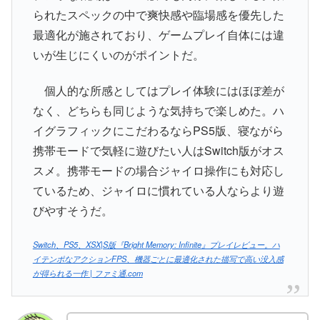
られたスペックの中で爽快感や臨場感を優先した
最適化が施されており、ゲームプレイ自体には違
いが生じにくいのがポイントだ。
個人的な所感としてはプレイ体験にはほぼ差が
なく、どちらも同じような気持ちで楽しめた。ハ
イグラフィックにこだわるならPS5版、寝ながら
携帯モードで気軽に遊びたい人はSwitch版がオス
スメ。携帯モードの場合ジャイロ操作にも対応し
ているため、ジャイロに慣れている人ならより遊
びやすそうだ。
Switch、PS5、XSX|S版『Bright Memory: Infinite』プレイレビュー。ハ
イテンポなアクションFPS、機器ごとに最適化された描写で高い没入感
が得られる一作 | ファミ通.com