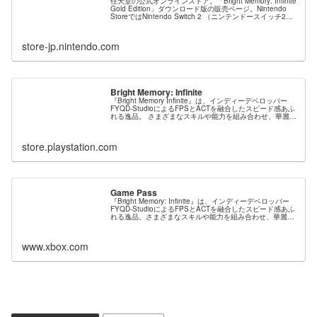
任天堂の公式オンラインストア。「Bright Memory: Infinite
Gold Edition」ダウンロード版の販売ページ。Nintendo
StoreではNintendo Switch 2 （ニンテンドースイッチ2）
本体やソフト、オリジナルグッズ、公式ストア限定商品な
どを販売中。
store-jp.nintendo.com
Bright Memory: Infinite
『Bright Memory Infinite』は、インディーデベロッパー
FYQD-StudioによるFPSとACTを融合したスピード感あふ
れる逸品。 さまざまなスキルや能力を組み合わせ、華麗な
コンボを叩き込め。 ストーリー 2036年世界各地の空に原
因不明の異変が発生した。“超自然科学研究機構
（SRO）”は異変を調査...
store.playstation.com
Game Pass
『Bright Memory: Infinite』は、インディーデベロッパー
FYQD-StudioによるFPSとACTを融合したスピード感あふ
れる逸品。さまざまなスキルや能力を組み合わせ、華麗な
コンボを叩き込め。
www.xbox.com