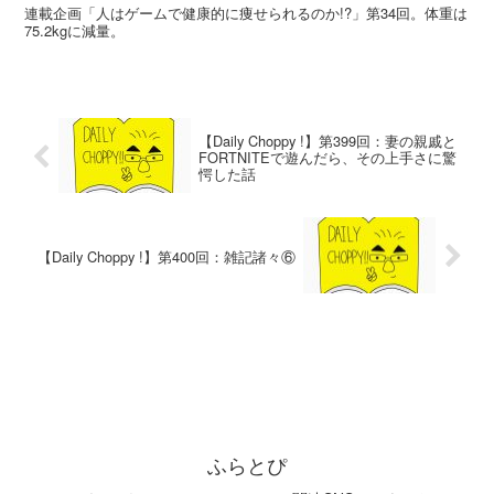
連載企画「人はゲームで健康的に痩せられるのか!?」第34回。体重は
75.2kgに減量。
【Daily Choppy !】第399回：妻の親戚と
FORTNITEで遊んだら、その上手さに驚
愕した話
【Daily Choppy !】第400回：雑記諸々⑥
ふらとぴ