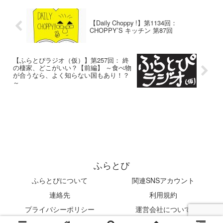
【Daily Choppy !】第1134回：
CHOPPY’S キッチン 第87回
【ふらとぴラジオ（仮）】第257回： 終
の棲家、どこがいい？【前編】 ～食べ物
が合うなら、よく知らない国もあり！？
～
ふらとぴ
ふらとぴについて
関連SNSアカウント
連絡先
利用規約
プライバシーポリシー
運営会社について