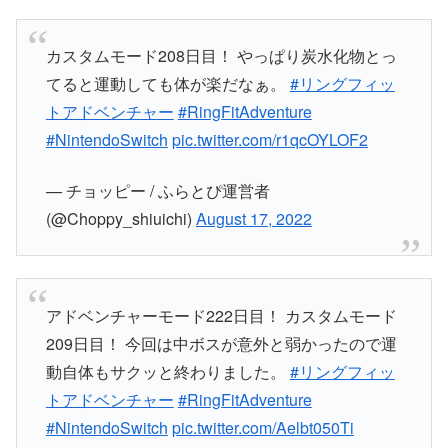
カスタムモード208日目！ やっぱり炭水化物とっ
てると運動しても体が楽だなぁ。
#リングフィッ
トアドベンチャー
#RingFitAdventure
#NintendoSwitch
pic.twitter.com/r1qcOYLOF2
— チョッピー / ふらとぴ運営者
(@Choppy_shiuichi)
August 17, 2022
アドベンチャーモード222日目！ カスタムモード
209日目！ 今回は中ボスが意外と弱かったので運
動自体もサクッと終わりました。
#リングフィッ
トアドベンチャー
#RingFitAdventure
#NintendoSwitch
pic.twitter.com/Aelbt050Ti