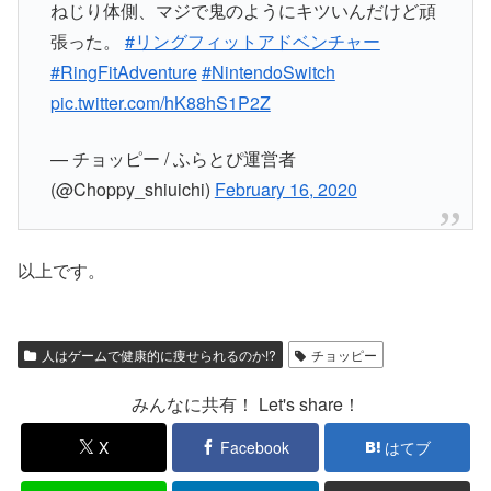
ねじり体側、マジで鬼のようにキツいんだけど頑
張った。
#リングフィットアドベンチャー
#RingFitAdventure
#NintendoSwitch
pic.twitter.com/hK88hS1P2Z
— チョッピー / ふらとぴ運営者
(@Choppy_shiuichi)
February 16, 2020
以上です。
人はゲームで健康的に痩せられるのか!?
チョッピー
みんなに共有！ Let's share！
X
Facebook
はてブ