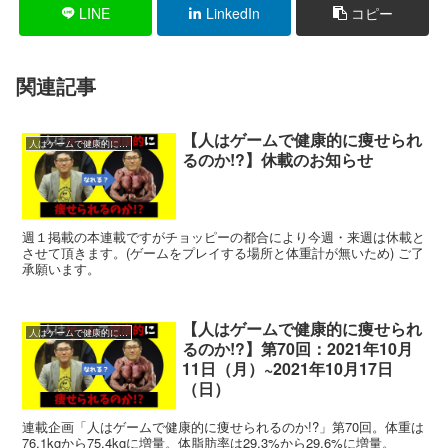
LINE
LinkedIn
コピー
関連記事
【人はゲームで健康的に痩せられ
人はゲームで健康的に痩せられるのか!?
るのか!?】休載のお知らせ
週１掲載の本連載ですがチョッピーの都合により今週・来週は休載と
させて頂きます。(ゲームをプレイする場所と体重計が無いため) ご了
承願います。
【人はゲームで健康的に痩せられ
人はゲームで健康的に痩せられるのか!?
るのか!?】第70回：2021年10月
11日（月）~2021年10月17日
（日）
連載企画「人はゲームで健康的に痩せられるのか!?」第70回。体重は
76.1kgから75.4kgに増量。体脂肪率は29.3%から29.6%に増量。