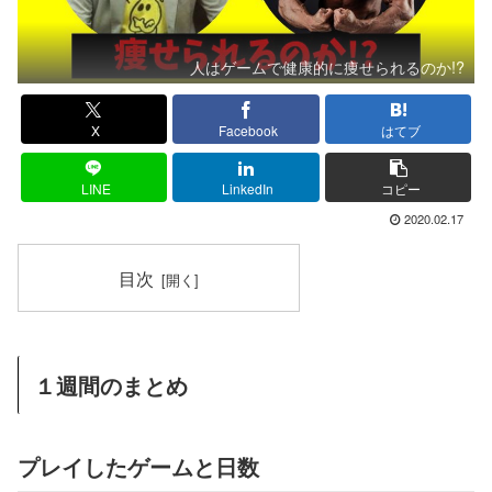
人はゲームで健康的に痩せられるのか!?
X
Facebook
はてブ
LINE
LinkedIn
コピー
2020.02.17
目次
１週間のまとめ
プレイしたゲームと日数