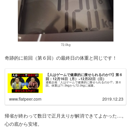
72.0kg
奇跡的に前回（第６回）の最終日の体重と同じです！
【人はゲームで健康的に痩せられるのか!?】第６
回：12月16日（月）~12月22日（日）
連載企画「人はゲームで健康的に痩せられるのか!?」第６
回。体重は71.5kgから72.0kgに減量。
www.flatpeer.com
2019.12.23
帰省が終わって数日で正月太りが解消できてよかった…。
心の底から安堵。