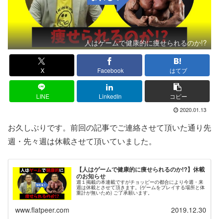
人はゲームで健康的に痩せられるのか!?
X
Facebook
はてブ
LINE
LinkedIn
コピー
2020.01.13
お久しぶりです。前回の記事でご連絡させて頂いた通り先
週・先々週は休載させて頂いていました。
【人はゲームで健康的に痩せられるのか!?】休載
のお知らせ
週１掲載の本連載ですがチョッピーの都合により今週・来
週は休載とさせて頂きます。(ゲームをプレイする場所と体
重計が無いため) ご了承願います。
www.flatpeer.com
2019.12.30