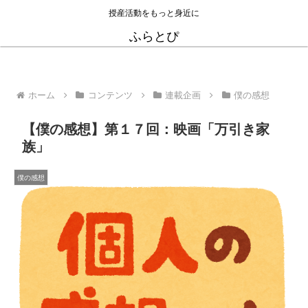
授産活動をもっと身近に
ふらとぴ
ホーム
コンテンツ
連載企画
僕の感想
【僕の感想】第１７回：映画「万引き家
族」
僕の感想