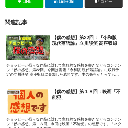
LINE
LinkedIn
コピー
関連記事
【僕の感想】第22回：『令和版
僕の感想
現代落語論』立川談笑 高座収録
チョッピーが様々な作品に対して主観的な感想を書きなぐるコンテン
ツ「僕の感想」第22回。今回は書籍『令和版 現代落語論』に収録予
定の立川談笑 高座収録に参加した感想です。本の発売がとっても楽
しみ！
【僕の感想】第１８回：映画「不
僕の感想
能犯」
チョッピーが様々な作品に対して主観的な感想を書きなぐるコンテン
ツ「僕の感想」第１８回。今回は映画「不能犯」の感想です。「ネタ