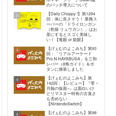
のパッチ導入について
【Daily Choppy !】第1294
回：体に良さそう！ 業務ス
ーパーの「ドライロンガン
（乾燥 リュウガン）」はお
茶にするとスゴく美味し
い！【竜眼 or 龍眼】
【げぇむのよこみち】第93
回：「リアルアーケード
Pro.N HAYABUSA」を三和
レバー（8角ガイド）＆ボ
タンに換装しました
【げぇむのよこみち】第
142回：【レビュー】『零 ~
月蝕の仮面~』は面白いけ
どリマスター特有の古臭さ
も否めない
【NintendoSwitch】
【げぇむのよこみち】第98