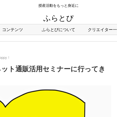
授産活動をもっと身近に
ふらとぴ
コンテンツ
ふらとぴについて
クリエイター一
hoppy！
11回：ネット通販活用セミナーに行ってき