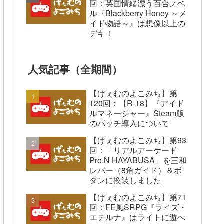
回：英国情緒漂う百合ノベ
ル『Blackberry Honey ～メ
イド物語～』は想像以上の
デキ！
人気記事（全期間）
【げぇむのよこみち】第
120回：【R-18】『アイド
ルマネージャー』Steam版
のパッチ導入について
【げぇむのよこみち】第93
回：「リアルアーケード
Pro.N HAYABUSA」を三和
レバー（8角ガイド）＆ボ
タンに換装しました
【げぇむのよこみち】第71
回：FE風SRPG『ライズ・
エテルナ』はライトに遊べ