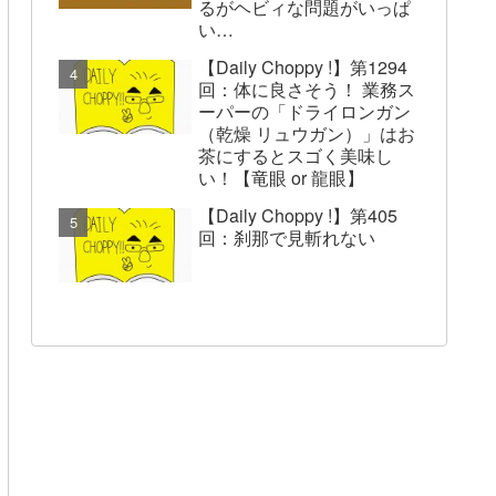
るがヘビィな問題がいっぱ
い…
【Daily Choppy !】第1294
回：体に良さそう！ 業務ス
ーパーの「ドライロンガン
（乾燥 リュウガン）」はお
茶にするとスゴく美味し
い！【竜眼 or 龍眼】
【Daily Choppy !】第405
回：刹那で見斬れない