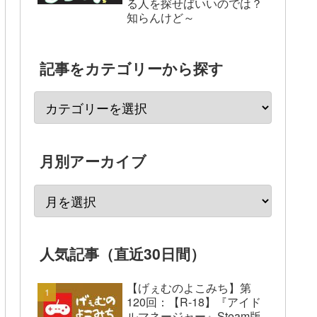
る人を探せばいいのでは？
知らんけど～
記事をカテゴリーから探す
月別アーカイブ
人気記事（直近30日間）
【げぇむのよこみち】第
120回：【R-18】『アイド
ルマネージャー』Steam版