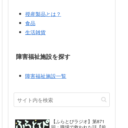
授産製品とは？
食品
生活雑貨
障害福祉施設を探す
障害福祉施設一覧
【ふらとぴラジオ】第871
回：職場で救われた話【前