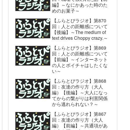
編】～なにかあった時のた
めのお菓子～
【ふらとぴラジオ】第870
回：人との距離感について
【後編】～The medium of
text drives Choppy crazy.～
【ふらとぴラジオ】第869
回：人との距離感について
【前編】～インターネット
の人とボイチャはしたくな
い～
【ふらとぴラジオ】第868
回：友達の作り方（大人
編）【後編】～大人になっ
てからの繋がりは利害関係
から逃れられない？～
【ふらとぴラジオ】第867
回：友達の作り方（大人
編）【前編】～共通項があ