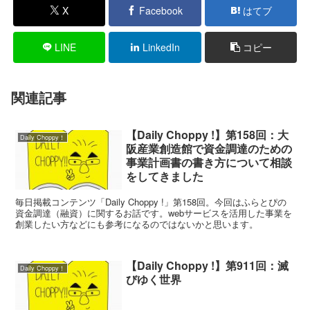
X
Facebook
はてブ
LINE
LinkedIn
コピー
関連記事
【Daily Choppy !】第158回：大
Daily Choppy！
阪産業創造館で資金調達のための
事業計画書の書き方について相談
をしてきました
毎日掲載コンテンツ「Daily Choppy !」第158回。今回はふらとぴの
資金調達（融資）に関するお話です。webサービスを活用した事業を
創業したい方などにも参考になるのではないかと思います。
【Daily Choppy !】第911回：滅
Daily Choppy！
びゆく世界