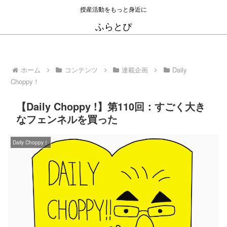
授産活動をもっと身近に
ふらとぴ
ホーム
コンテンツ
連載企画
Daily
Choppy！
【Daily Choppy !】第110回：すごく大き
なフェンネルを買った
Daily Choppy！